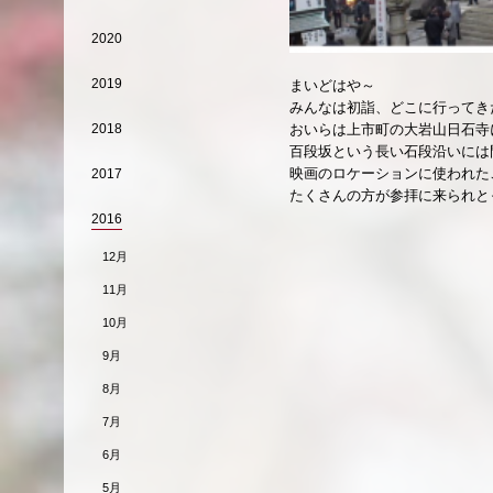
2020
2019
まいどはや～
みんなは初詣、どこに行ってき
おいらは上市町の大岩山日石寺
2018
百段坂という長い石段沿いには
映画のロケーションに使われた
2017
たくさんの方が参拝に来られと
2016
12月
11月
10月
9月
8月
7月
6月
5月