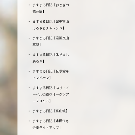
ますまる日記【おとぎの
森公園】
ますまる日記【越中富山
ふるさとチャレンジ】
ますまる日記【岩瀬曳山
車祭】
ますまる日記【氷見まち
あるき】
ますまる日記【伝承館キ
ャンペーン】
ますまる日記【ぶり・ノ
ーベル街道ウオークツア
ー２０１６】
ますまる日記【富山城】
ますまる日記【水田逆さ
合掌ライトアップ】