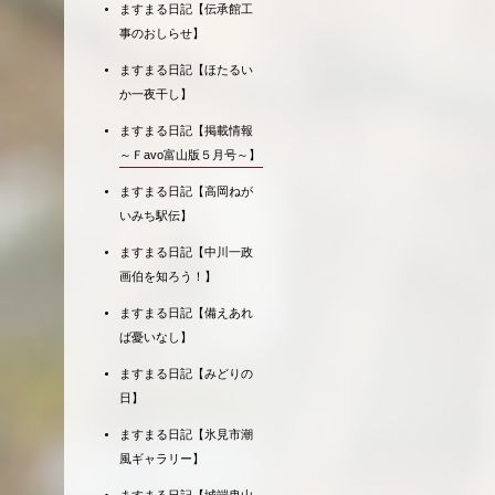
ますまる日記【伝承館工
事のおしらせ】
ますまる日記【ほたるい
か一夜干し】
ますまる日記【掲載情報
～Ｆavo富山版５月号～】
ますまる日記【高岡ねが
いみち駅伝】
ますまる日記【中川一政
画伯を知ろう！】
ますまる日記【備えあれ
ば憂いなし】
ますまる日記【みどりの
日】
ますまる日記【氷見市潮
風ギャラリー】