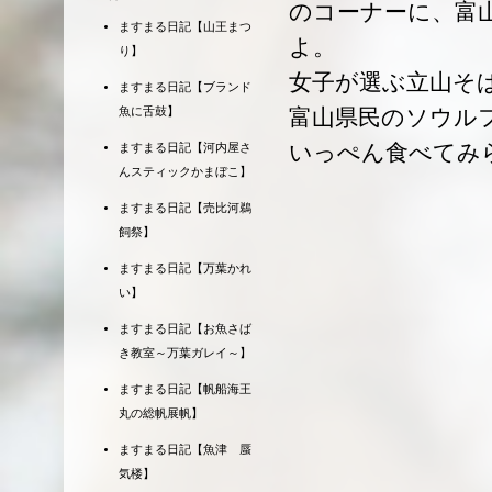
のコーナーに、富
ますまる日記【山王まつ
よ。
り】
女子が選ぶ立山そば
ますまる日記【ブランド
富山県民のソウル
魚に舌鼓】
いっぺん食べてみ
ますまる日記【河内屋さ
んスティックかまぼこ】
ますまる日記【売比河鵜
飼祭】
ますまる日記【万葉かれ
い】
ますまる日記【お魚さば
き教室～万葉ガレイ～】
ますまる日記【帆船海王
丸の総帆展帆】
ますまる日記【魚津 蜃
気楼】