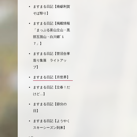
ますまる日記【南砺利賀
そば祭り】
ますまる日記【掲載情報
「まっぷる富山立山・黒
部五箇山・白川郷´１
７」】
ますまる日記【菅沼合掌
造り集落 ライトアッ
プ】
ますまる日記【月世界】
ますまる日記【立春！だ
けど…】
ますまる日記【節分の
日】
ますまる日記【ようやく
スキーシーズン到来】