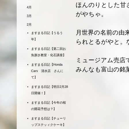
ほんのりとした甘
4月
がやちゃ。
3月
2月
月世界の名前の由
ますまる日記【うるう
年】
られとるがやと。
ますまる日記【第二回お
魚捌き教室・化石講座】
ミュージアム売店
ますまる日記【Honda
みんなも富山の銘
Cars 清水店 さんに
て】
ますまる日記【明日2月28
日開催！】
ますまる日記【今年の桜
の開花予想は？】
ますまる日記【チューリ
ップステッィクケーキ】