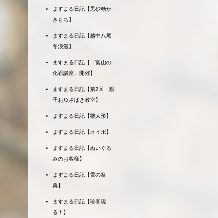
ますまる日記【黒砂糖か
きもち】
ますまる日記【越中八尾
冬浪漫】
ますまる日記【「富山の
化石講座」開催】
ますまる日記【第2回 親
子お魚さばき教室】
ますまる日記【雛人形】
ますまる日記【オイボ】
ますまる日記【ぬいぐる
みのお客様】
ますまる日記【雪の祭
典】
ますまる日記【珍客現
る！】