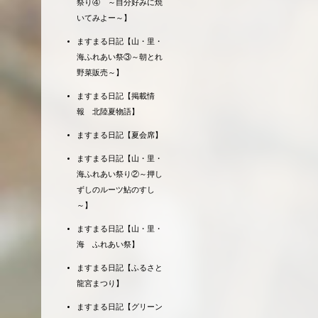
祭り④ ～自分好みに焼
いてみよー～】
ますまる日記【山・里・
海ふれあい祭③～朝とれ
野菜販売～】
ますまる日記【掲載情
報 北陸夏物語】
ますまる日記【夏会席】
ますまる日記【山・里・
海ふれあい祭り②～押し
ずしのルーツ鮎のすし
～】
ますまる日記【山・里・
海 ふれあい祭】
ますまる日記【ふるさと
龍宮まつり】
ますまる日記【グリーン