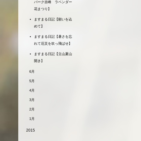
パーク吉峰 ラベンダー
花まつり】
ますまる日記【願いを込
めて】
ますまる日記【暑さを忘
れて厄災を吹っ飛ばせ】
ますまる日記【立山夏山
開き】
6月
5月
4月
3月
2月
1月
2015