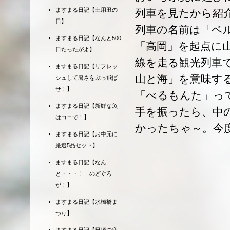
ますまる日記【土用丑の
列車を見たから紹
日】
列車の名前は「ベ
ますまる日記【なんと500
「高岡」を起点に
日たったがよ】
線を走る観光列車
ますまる日記【リフレッ
山と海」を意味す
シュして暑さをぶっ飛ば
せ！】
「べるもんた」っ
ますまる日記【新鮮な魚
手を振ったら、中
はココで！】
かったちゃ～。今
ますまる日記【お中元に
厳選5品セット】
ますまる日記【なん
と・・・！ のどぐろ
が！】
ますまる日記【水橋橋ま
つり】