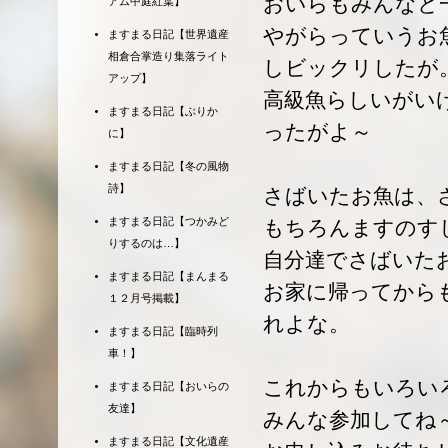
おいらもみんなと
アム中庭紅葉】
やがらっていうお
ますまる日記【世界遺産
相倉合掌造り集落ライト
しビックリしたが
アップ】
高級魚らしいがい
ますまる日記【ぶりか
ったがよ～
に】
ますまる日記【冬の風物
詩】
さばいたお魚は、
ますまる日記【つかみど
もちろんますのす
りするのは…】
自分達でさばいた
ますまる日記【まんまる
お家に帰ってから
１２月号掲載】
れよな。
ますまる日記【臨時列
車！】
これからもいろい
ますまる日記【おいらの
友達】
みんな参加してね
ますまる日記【文化遺産