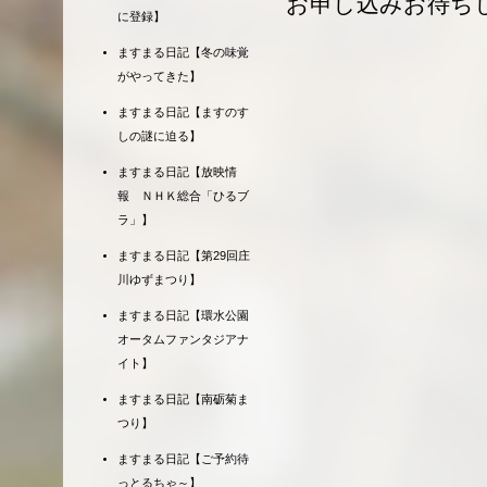
お申し込みお待ち
に登録】
ますまる日記【冬の味覚
がやってきた】
ますまる日記【ますのす
しの謎に迫る】
ますまる日記【放映情
報 ＮＨＫ総合「ひるブ
ラ」】
ますまる日記【第29回庄
川ゆずまつり】
ますまる日記【環水公園
オータムファンタジアナ
イト】
ますまる日記【南砺菊ま
つり】
ますまる日記【ご予約待
っとるちゃ～】