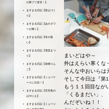
の寒ブリ宣言！】
ますまる日記【富山づく
り】
ますまる日記【あのタワ
ーが輝く】
ますまる日記【冬の装
い】
ますまる日記【雪恋まつ
まいどはや～
り】
外はえらい寒くな
ますまる日記【加積りん
ご】
そんな中おいらは
ますまる日記【ショーケ
そして今日は『第
ースに注目！】
もう１１回目なが
ますまる日記【百舌鳥の
「くるまだい」、
はやにえ】
んだぞいね！！
ますまる日記【ミュージ