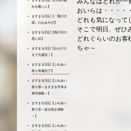
みんなはどれが一
ますまる日記【日頃の疲
れを癒しに】
おいらは・・・・
ますまる日記【「翼の大
どれも気になって
国」のおみやげ】
そこで明日、ぜひ
ますまる日記【海の日の
どれぐらいのお客
思い出】
ちゃ～
ますまる日記【おかげさ
まで大盛況！】
ますまる日記【ふれあい
祭り準備完了】
ますまる日記【ふれあい
祭り⑥～ますまる手巻き
寿司体験～】
ますまる日記【ふれあい
祭り⑤～炭火焼き体験
～】
ますまる日記【ふれあい