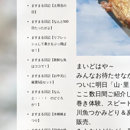
ますまる日記【土用丑の
日】
ますまる日記【なんと500
日たったがよ】
ますまる日記【リフレッ
シュして暑さをぶっ飛ば
せ！】
ますまる日記【新鮮な魚
まいどはや～
はココで！】
みんなお待たせな
ますまる日記【お中元に
厳選5品セット】
ついに明日「山･
ますまる日記【なん
ここ数日間ご紹介
と・・・！ のどぐろ
巻き体験、スピー
が！】
川魚つかみどり＆
ますまる日記【水橋橋ま
販売、
つり】