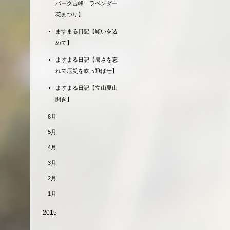
パーク吉峰 ラベンダー
花まつり】
ますまる日記【願いを込
めて】
ますまる日記【暑さを忘
れて厄災を吹っ飛ばせ】
ますまる日記【立山夏山
開き】
6月
5月
4月
3月
2月
1月
2015