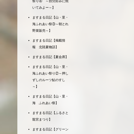
祭り④ ～自分好みに焼
いてみよー～】
ますまる日記【山・里・
海ふれあい祭③～朝とれ
野菜販売～】
ますまる日記【掲載情
報 北陸夏物語】
ますまる日記【夏会席】
ますまる日記【山・里・
海ふれあい祭り②～押し
ずしのルーツ鮎のすし
～】
ますまる日記【山・里・
海 ふれあい祭】
ますまる日記【ふるさと
龍宮まつり】
ますまる日記【グリーン