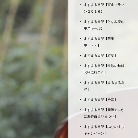
ますまる日記【富山マラソ
ン２０１６】
ますまる日記【となみ夢の
平スキー場】
ますまる日記【募集
中・・・】
ますまる日記【紅葉】
ますまる日記【食欲の秋は
お得に行こう】
ますまる日記【まるまる魚
津】
ますまる日記【松茸】
ますまる日記【新湊カニか
に海鮮白えびまつり】
ますまる日記【ぶりのすし
キャンペーン】