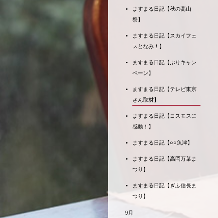
ますまる日記【秋の高山
祭】
ますまる日記【スカイフェ
スとなみ！】
ますまる日記【ぶりキャン
ペーン】
ますまる日記【テレビ東京
さん取材】
ますまる日記【コスモスに
感動！】
ますまる日記【○○魚津】
ますまる日記【高岡万葉ま
つり】
ますまる日記【ぎふ信長ま
つり】
9月