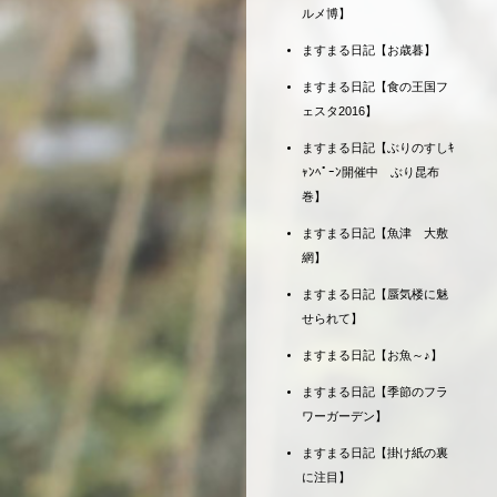
ルメ博】
ますまる日記【お歳暮】
ますまる日記【食の王国フ
ェスタ2016】
ますまる日記【ぶりのすしｷ
ｬﾝﾍﾟｰﾝ開催中 ぶり昆布
巻】
ますまる日記【魚津 大敷
網】
ますまる日記【蜃気楼に魅
せられて】
ますまる日記【お魚～♪】
ますまる日記【季節のフラ
ワーガーデン】
ますまる日記【掛け紙の裏
に注目】