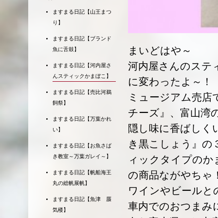
ますまる日記【山王まつ
り】
ますまる日記【ブランド
まいどはや～
魚に舌鼓】
河内屋さんのステ
ますまる日記【河内屋さ
んスティックかまぼこ】
に変わったよ～！
ますまる日記【売比河鵜
ミュージアム売店
飼祭】
チーズ』、富山湾
ますまる日記【万葉かれ
隠し味に香ばしく
い】
き黒こしょう』の
ますまる日記【お魚さば
き教室～万葉ガレイ～】
ィックタイプのか
の商品ながやちゃ
ますまる日記【帆船海王
丸の総帆展帆】
ワインやビールと
ますまる日記【魚津 蜃
車内でのおつまみ
気楼】