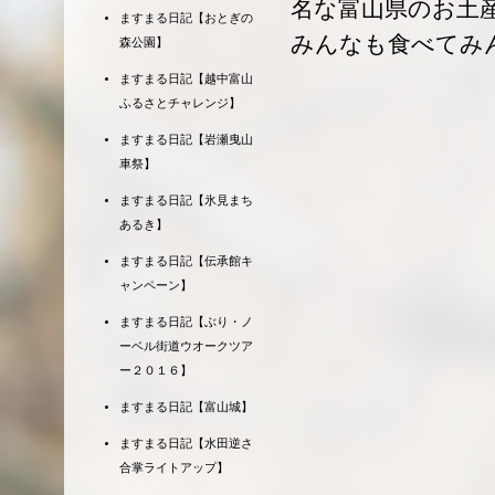
名な富山県のお土
ますまる日記【おとぎの
みんなも食べてみ
森公園】
ますまる日記【越中富山
ふるさとチャレンジ】
ますまる日記【岩瀬曳山
車祭】
ますまる日記【氷見まち
あるき】
ますまる日記【伝承館キ
ャンペーン】
ますまる日記【ぶり・ノ
ーベル街道ウオークツア
ー２０１６】
ますまる日記【富山城】
ますまる日記【水田逆さ
合掌ライトアップ】