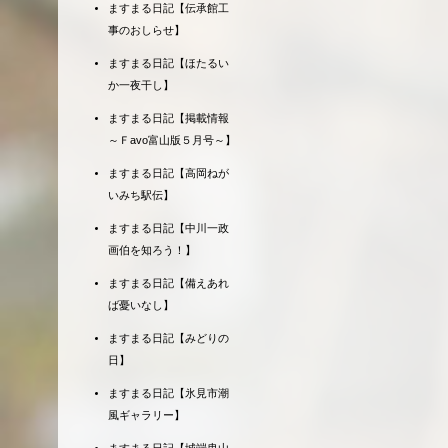
ますまる日記【伝承館工
事のおしらせ】
ますまる日記【ほたるい
か一夜干し】
ますまる日記【掲載情報
～Ｆavo富山版５月号～】
ますまる日記【高岡ねが
いみち駅伝】
ますまる日記【中川一政
画伯を知ろう！】
ますまる日記【備えあれ
ば憂いなし】
ますまる日記【みどりの
日】
ますまる日記【氷見市潮
風ギャラリー】