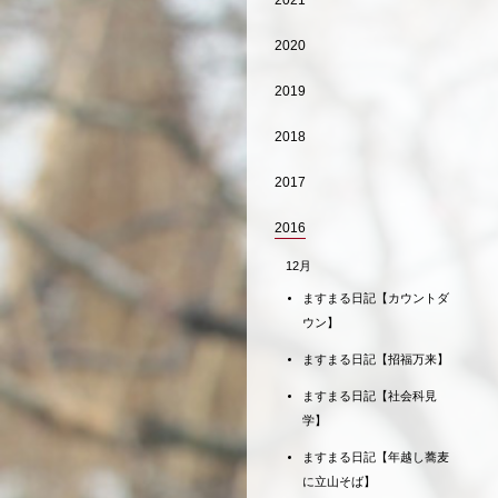
2021
2020
2019
2018
2017
2016
12月
ますまる日記【カウントダ
ウン】
ますまる日記【招福万来】
ますまる日記【社会科見
学】
ますまる日記【年越し蕎麦
に立山そば】