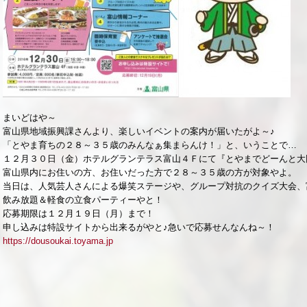
まいどはや～
富山県地域振興課さんより、楽しいイベントの案内が届いたがよ～♪
「とやま育ちの２８～３５歳のみんなぁ集まらんけ！」と、いうことで…
１２月３０日（金）ホテルグランテラス富山４Ｆにて『とやまでどーんと大
富山県内にお住いの方、お住いだった方で２８～３５歳の方が対象やよ。
当日は、人気芸人さんによる爆笑ステージや、グループ対抗のクイズ大会、
飲み放題＆軽食の立食パーティーやと！
応募期限は１２月１９日（月）まで！
申し込みは特設サイトから出来るがやと♪急いで応募せんなんね～！
https://dousoukai.toyama.jp