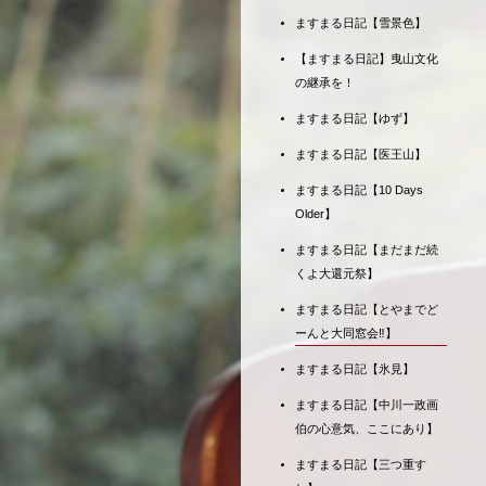
ますまる日記【雪景色】
【ますまる日記】曳山文化
の継承を！
ますまる日記【ゆず】
ますまる日記【医王山】
ますまる日記【10 Days
Older】
ますまる日記【まだまだ続
くよ大還元祭】
ますまる日記【とやまでど
ーんと大同窓会‼】
ますまる日記【氷見】
ますまる日記【中川一政画
伯の心意気、ここにあり】
ますまる日記【三つ重す