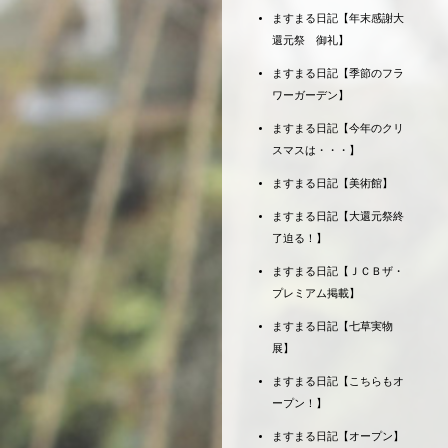
ますまる日記【年末感謝大
還元祭 御礼】
ますまる日記【季節のフラ
ワーガーデン】
ますまる日記【今年のクリ
スマスは・・・】
ますまる日記【美術館】
ますまる日記【大還元祭終
了迫る！】
ますまる日記【ＪＣＢザ・
プレミアム掲載】
ますまる日記【七草実物
展】
ますまる日記【こちらもオ
ープン！】
ますまる日記【オープン】