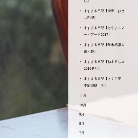
し】
ますまる日記【迎春 おせ
ち料理】
ますまる日記【とやまスノ
ーピアード2017】
ますまる日記【年末感謝大
還元祭】
ますまる日記【ねまるちゃ
2016冬号】
ますまる日記【さくら亭
季節御膳 冬】
11月
10月
9月
8月
7月