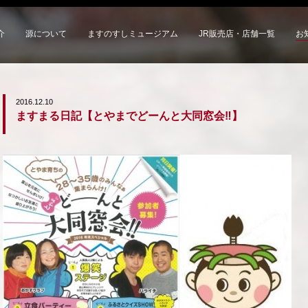
介
源について
ますのすしミュージアム
JR販売店・店舗一覧
お
2016.12.10
ますまる日記【とやまでどーんと大同窓会‼】