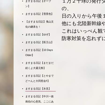
１万２千球の発行
ますまる日記【オープ
ン】
の、
ますまる日記【雪景色】
日の入りから午後
【ますまる日記】曳山文
他にも北陸新幹線
化の継承を！
これはいっぺん観
ますまる日記【ゆず】
防寒対策を忘れず
ますまる日記【医王山】
ますまる日記【10 Days
Older】
ますまる日記【まだまだ
続くよ大還元祭】
ますまる日記【とやまで
どーんと大同窓会‼】
ますまる日記【氷見】
ますまる日記【中川一政
画伯の心意気、ここにあ