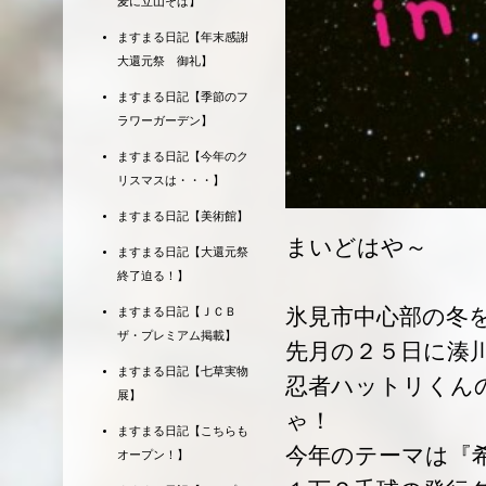
麦に立山そば】
ますまる日記【年末感謝
大還元祭 御礼】
ますまる日記【季節のフ
ラワーガーデン】
ますまる日記【今年のク
リスマスは・・・】
ますまる日記【美術館】
まいどはや～
ますまる日記【大還元祭
終了迫る！】
氷見市中心部の冬を
ますまる日記【ＪＣＢ
ザ・プレミアム掲載】
先月の２５日に湊
ますまる日記【七草実物
忍者ハットリくん
展】
ゃ！
ますまる日記【こちらも
今年のテーマは『
オープン！】