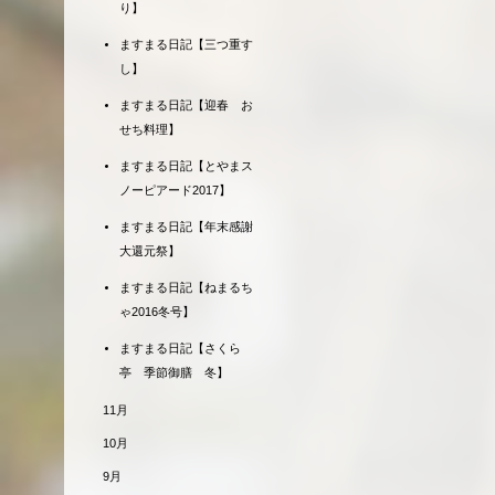
り】
ますまる日記【三つ重す
し】
ますまる日記【迎春 お
せち料理】
ますまる日記【とやまス
ノーピアード2017】
ますまる日記【年末感謝
大還元祭】
ますまる日記【ねまるち
ゃ2016冬号】
ますまる日記【さくら
亭 季節御膳 冬】
11月
10月
9月