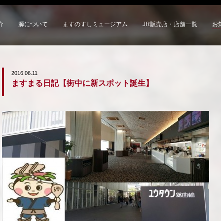
介
源について
ますのすしミュージアム
JR販売店・店舗一覧
お
2016.06.11
ますまる日記【街中に新スポット誕生】