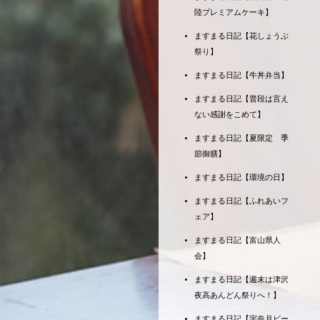
陸プレミアムケーキ】
ますまる日記【花しょうぶ
祭り】
ますまる日記【牛丼弁当】
ますまる日記【普段は言え
ない感謝をこめて】
ますまる日記【夏限定 季
節御膳】
ますまる日記【環境の日】
ますまる日記【ふれあいフ
ェア】
ますまる日記【富山県人
会】
ますまる日記【週末は津沢
夜高あんどん祭りへ！】
ますまる日記【宇奈月ビー