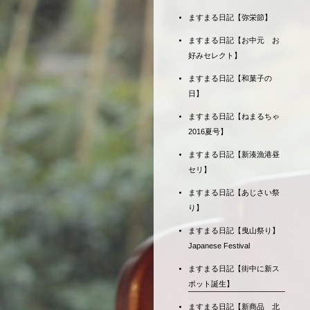
ますまる日記【弥栄節】
ますまる日記【お中元 お
好みセレクト】
ますまる日記【和菓子の
日】
ますまる日記【ねまるちゃ
2016夏号】
ますまる日記【新湊漁港昼
セリ】
ますまる日記【あじさい祭
り】
ますまる日記【曳山祭り】
Japanese Festival
ますまる日記【街中に新ス
ポット誕生】
ますまる日記【新商品 北