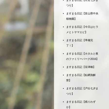
ますまる日記【舟見七夕ま
つり】
ますまる日記【富山県中央
植物園】
ますまる日記【今日はヒラ
メとトヤマエビ】
ますまる日記【準備完
了！】
ますまる日記【ホタルと夜
のファミリーパーク2016】
ますまる日記【笹津橋】
ますまる日記【鮎網漁解
禁】
ますまる日記【戸出七夕ま
つり】
ますまる日記【残りわず
か】