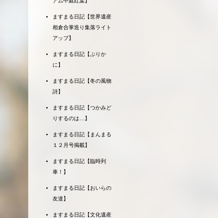
アム中庭紅葉】
ますまる日記【世界遺産
相倉合掌造り集落ライト
アップ】
ますまる日記【ぶりか
に】
ますまる日記【冬の風物
詩】
ますまる日記【つかみど
りするのは…】
ますまる日記【まんまる
１２月号掲載】
ますまる日記【臨時列
車！】
ますまる日記【おいらの
友達】
ますまる日記【文化遺産