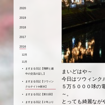
2020
2019
2018
2017
2016
12月
11月
ますまる日記【飛騨と越
まいどはや～
中の交流の証し】
今日はツウィンク
ますまる日記【ツウィン
５万５０００球の
クルナイトin射水】
～。
ますまる日記【第11回】
とっても綺麗なが
ますまる日記【２年ぶり