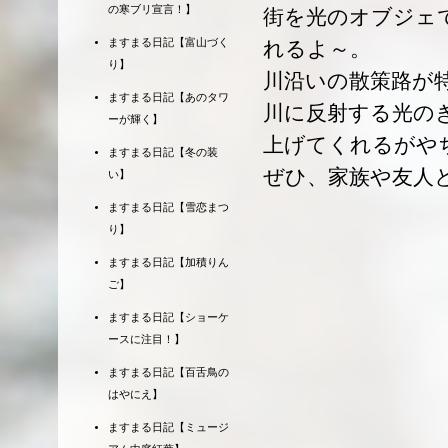
の寒ブリ宣言！】
街を光のオブジェ
ますまる日記【富山づく
れるよ～。
り】
川沿いの散策路が
ますまる日記【あのタワ
川に反射する光の
ーが輝く】
上げてくれるがや
ますまる日記【冬の装
ぜひ、家族や友人
い】
ますまる日記【雪恋まつ
り】
ますまる日記【加積りん
ご】
ますまる日記【ショーケ
ースに注目！】
ますまる日記【百舌鳥の
はやにえ】
ますまる日記【ミュージ