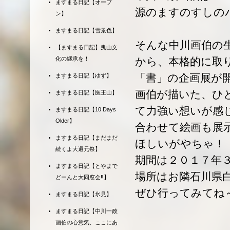
ますまる日記【オープ
源のますのすしの
ン】
ますまる日記【雪景色】
そんな中川画伯の
【ますまる日記】曳山文
から、本格的に取
化の継承を！
「書」の企画展が
ますまる日記【ゆず】
画伯が描いた、ひ
ますまる日記【医王山】
て力強い想いが感
ますまる日記【10 Days
Older】
合わせて絵画も展
ますまる日記【まだまだ
ほしいがやちゃ！
続くよ大還元祭】
期間は２０１７年
ますまる日記【とやまで
場所はお隣石川県
どーんと大同窓会‼】
ぜひ行ってみてね
ますまる日記【氷見】
ますまる日記【中川一政
画伯の心意気、ここにあ