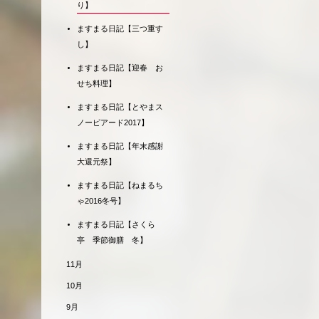
り】
ますまる日記【三つ重す
し】
ますまる日記【迎春 お
せち料理】
ますまる日記【とやまス
ノーピアード2017】
ますまる日記【年末感謝
大還元祭】
ますまる日記【ねまるち
ゃ2016冬号】
ますまる日記【さくら
亭 季節御膳 冬】
11月
10月
9月