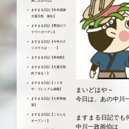
麦に立山そば】
ますまる日記【年末感謝
大還元祭 御礼】
ますまる日記【季節のフ
ラワーガーデン】
ますまる日記【今年のク
リスマスは・・・】
ますまる日記【美術館】
ますまる日記【大還元祭
終了迫る！】
ますまる日記【ＪＣＢ
まいどはや～
ザ・プレミアム掲載】
今日は、あの中川
ますまる日記【七草実物
展】
ますまる日記【こちらも
ますまる日記でも
オープン！】
中川一政画伯は