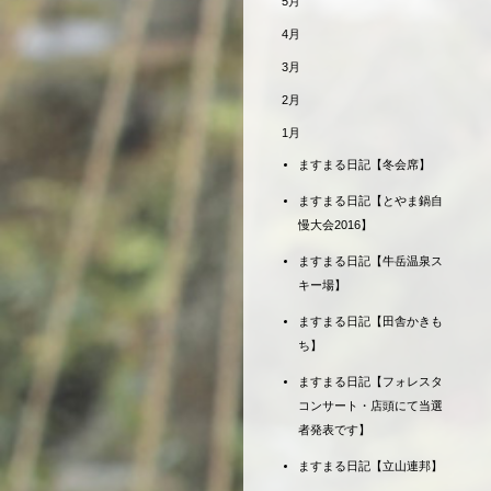
5月
4月
3月
2月
1月
ますまる日記【冬会席】
ますまる日記【とやま鍋自
慢大会2016】
ますまる日記【牛岳温泉ス
キー場】
ますまる日記【田舎かきも
ち】
ますまる日記【フォレスタ
コンサート・店頭にて当選
者発表です】
ますまる日記【立山連邦】