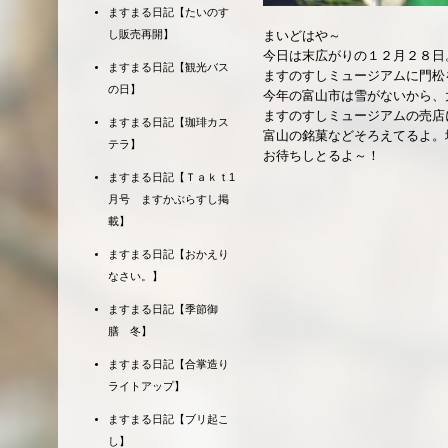
ますまる日記【たいのす
し販売再開】
まいどはや～
今日は末広がりの１２月２８日
ますまる日記【観光バス
ますのすしミュージアムに門松
の日】
今年の富山市は雪がないから、
ますのすしミュージアムの売店
ますまる日記【珈琲カス
富山の銘菓などそろえてるよ。
テラ】
お待ちしとるよ～！
ますまる日記【Ｔａｋｔ1
月号 ますかぶらすし掲
載】
ますまる日記【おかえり
なさい。】
ますまる日記【季節御
膳 冬】
ますまる日記【合掌造り
ライトアップ】
ますまる日記【ブリ起こ
し】