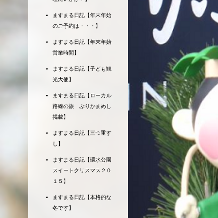
ますまる日記【年末年始
のご予約は・・・】
ますまる日記【年末年始
営業時間】
ますまる日記【子ども観
光大使】
ますまる日記【ローカル
路線の旅 ぶりかまめし
掲載】
ますまる日記【三つ重す
し】
ますまる日記【環水公園
スイートクリスマス２０
１５】
ますまる日記【本格的な
冬です】