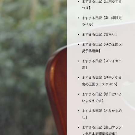
ますまる日記【庄川ゆずま
つり】
ますまる日記【富山県限定
ラベル】
ますまる日記【雪吊り】
ますまる日記【秋の全国火
災予防運動】
ますまる日記【ズワイガニ
漁】
ますまる日記【越中とやま
食の王国フェスタ2015】
ますまる日記【明日はいよ
いよ立冬です】
ますまる日記【ぶりかまめ
し】
ますまる日記【富山マラソ
ン北日本新聞掲載記事】