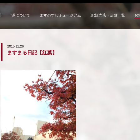
介
源について
ますのすしミュージアム
JR販売店・店舗一覧
お
2015.11.26
ますまる日記【紅葉】