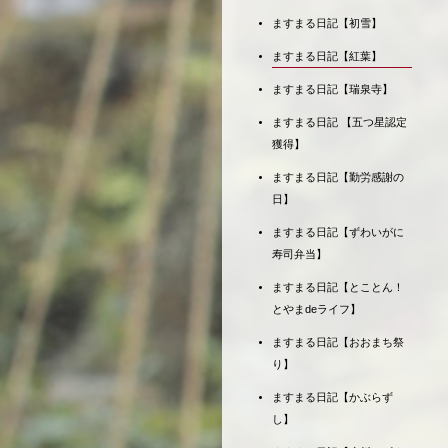
ますまる日記【初雪】
ますまる日記【紅葉】
ますまる日記【瑞泉寺】
ますまる日記 【五つ星認定
獲得】
ますまる日記【勤労感謝の
日】
ますまる日記【ずわいがに
寿司弁当】
ますまる日記【とことん！
とやまdeライフ】
ますまる日記【おおまち祭
り】
ますまる日記【かぶらず
し】