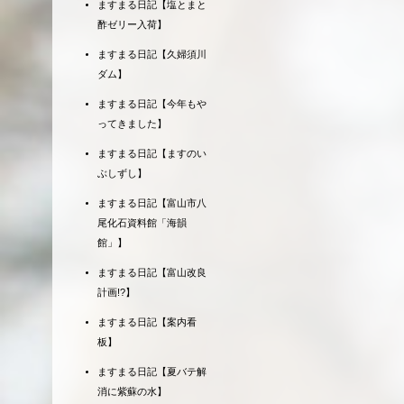
ますまる日記【塩とまと
酢ゼリー入荷】
ますまる日記【久婦須川
ダム】
ますまる日記【今年もや
ってきました】
ますまる日記【ますのい
ぶしずし】
ますまる日記【富山市八
尾化石資料館「海韻
館」】
ますまる日記【富山改良
計画!?】
ますまる日記【案内看
板】
ますまる日記【夏バテ解
消に紫蘇の水】