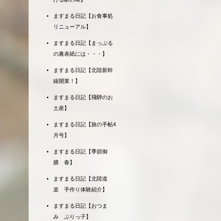
ますまる日記【お食事処
リニューアル】
ますまる日記【まっぷる
の裏表紙には・・・】
ますまる日記【北陸新幹
線開業！】
ますまる日記【飛騨のお
土産】
ますまる日記【旅の手帖4
月号】
ますまる日記【季節御
膳 春】
ますまる日記【北陸道
楽 手作り体験紹介】
ますまる日記【おつま
み ぶりっ子】