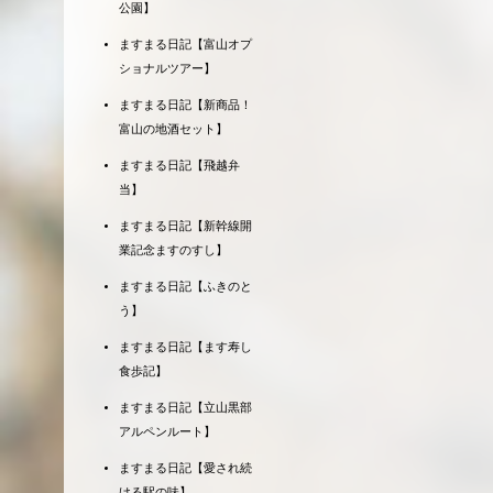
公園】
ますまる日記【富山オプ
ショナルツアー】
ますまる日記【新商品！
富山の地酒セット】
ますまる日記【飛越弁
当】
ますまる日記【新幹線開
業記念ますのすし】
ますまる日記【ふきのと
う】
ますまる日記【ます寿し
食歩記】
ますまる日記【立山黒部
アルペンルート】
ますまる日記【愛され続
ける駅の味】