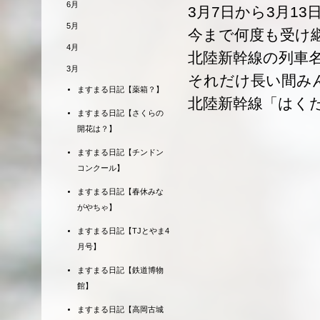
6月
3月7日から3月1
5月
今まで何度も受け
4月
北陸新幹線の列車
3月
それだけ長い間み
ますまる日記【薬箱？】
北陸新幹線「はく
ますまる日記【さくらの
開花は？】
ますまる日記【チンドン
コンクール】
ますまる日記【春休みな
がやちゃ】
ますまる日記【TJとやま4
月号】
ますまる日記【鉄道博物
館】
ますまる日記【高岡古城