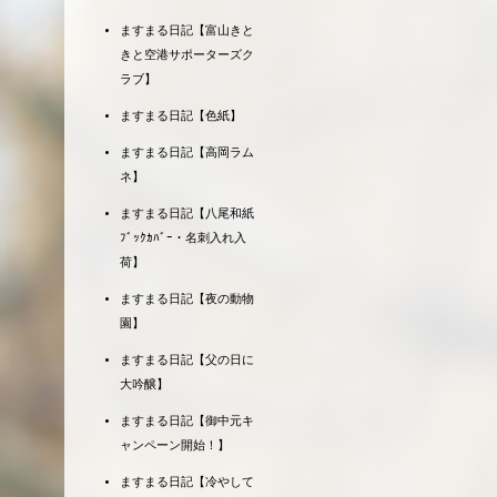
ますまる日記【富山きと
きと空港サポーターズク
ラブ】
ますまる日記【色紙】
ますまる日記【高岡ラム
ネ】
ますまる日記【八尾和紙
ﾌﾞｯｸｶﾊﾞｰ・名刺入れ入
荷】
ますまる日記【夜の動物
園】
ますまる日記【父の日に
大吟醸】
ますまる日記【御中元キ
ャンペーン開始！】
ますまる日記【冷やして