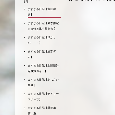
6月
ますまる日記【富山湾
鮨】
ますまる日記【夏季限定
すき焼き風牛丼弁当 】
ますまる日記【懐かし
の・・・】
ますまる日記【黒部ダ
ム】
ますまる日記【北陸新幹
線鉄旅ガイド】
ますまる日記【あじさい
祭り】
ますまる日記【デイリー
スポーツ】
ますまる日記【季節御
膳 夏】