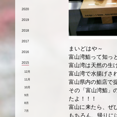
2020
2019
2018
2017
まいどはや～
2016
富山湾鮨って知っ
2015
富山湾は天然の生
12月
富山湾で水揚げさ
11月
富山県内の鮨店で
10月
その「富山湾鮨」
9月
たよ！！！
8月
富山に来たら、ぜ
7月
もちろん、帰りに