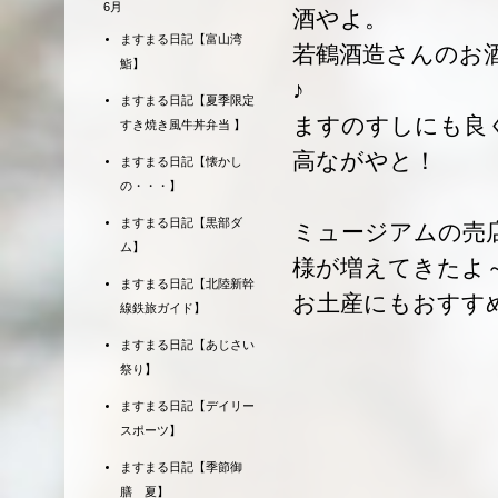
6月
酒やよ。
ますまる日記【富山湾
若鶴酒造さんのお
鮨】
♪
ますまる日記【夏季限定
ますのすしにも良
すき焼き風牛丼弁当 】
高ながやと！
ますまる日記【懐かし
の・・・】
ますまる日記【黒部ダ
ミュージアムの売
ム】
様が増えてきたよ
ますまる日記【北陸新幹
お土産にもおすす
線鉄旅ガイド】
ますまる日記【あじさい
祭り】
ますまる日記【デイリー
スポーツ】
ますまる日記【季節御
膳 夏】