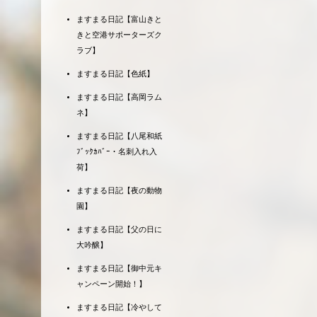
ますまる日記【富山きと
きと空港サポーターズク
ラブ】
ますまる日記【色紙】
ますまる日記【高岡ラム
ネ】
ますまる日記【八尾和紙
ﾌﾞｯｸｶﾊﾞｰ・名刺入れ入
荷】
ますまる日記【夜の動物
園】
ますまる日記【父の日に
大吟醸】
ますまる日記【御中元キ
ャンペーン開始！】
ますまる日記【冷やして