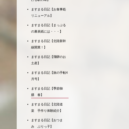
ますまる日記【お食事処
リニューアル】
ますまる日記【まっぷる
の裏表紙には・・・】
ますまる日記【北陸新幹
線開業！】
ますまる日記【飛騨のお
土産】
ますまる日記【旅の手帖4
月号】
ますまる日記【季節御
膳 春】
ますまる日記【北陸道
楽 手作り体験紹介】
ますまる日記【おつま
み ぶりっ子】