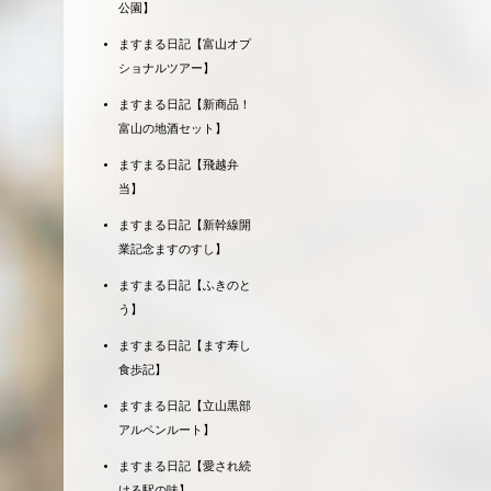
公園】
ますまる日記【富山オプ
ショナルツアー】
ますまる日記【新商品！
富山の地酒セット】
ますまる日記【飛越弁
当】
ますまる日記【新幹線開
業記念ますのすし】
ますまる日記【ふきのと
う】
ますまる日記【ます寿し
食歩記】
ますまる日記【立山黒部
アルペンルート】
ますまる日記【愛され続
ける駅の味】