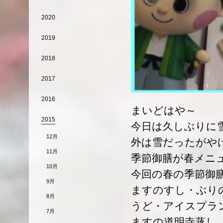
2020
2019
2018
2017
2016
まいどはや～
2015
今日は久しぶりに
12月
外は雪だったがや
11月
季節御膳が春メニ
10月
今回の春の季節御
9月
ますのすし・ぶり
8月
うど・アイスプラ
7月
ますの道明寺蒸し