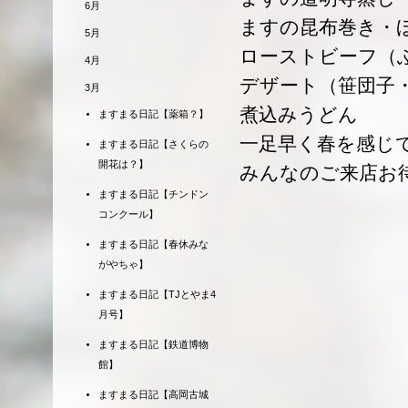
6月
ますの昆布巻き・
5月
ローストビーフ（
4月
デザート（笹団子
3月
煮込みうどん
ますまる日記【薬箱？】
一足早く春を感じ
ますまる日記【さくらの
開花は？】
みんなのご来店お
ますまる日記【チンドン
コンクール】
ますまる日記【春休みな
がやちゃ】
ますまる日記【TJとやま4
月号】
ますまる日記【鉄道博物
館】
ますまる日記【高岡古城