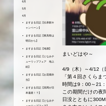
6月
5月
4月
ますまる日記【伝承館キ
ャンペーン】
ますまる日記【夜高祭は
明日から】
ますまる日記【地酒】
まいどはや～
ますまる日記【となみチ
ューリップフェア 地上
絵】
4/9（木）～4/1
ますまる日記【お花畑弁
「第４回さくらま
当】
時間は9：00～21
ますまる日記【高岡が日
この期間だけの夜
本遺産！？】
日没とともに300
ますまる日記【となみチ
ューリップフェア】