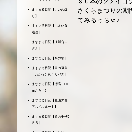
９０本のソメイヨ
さくらまつりの期
ますまる日記【こいのぼ
り】
てみるっちゃ♪
ますまる日記【いきいき
通信】
ますまる日記【庄川合口
ダム】
ますまる日記【梨の雫】
ますまる日記【富の遺産
（たから）めぐりバス】
ますまる日記【標高1000
ｍから！】
ますまる日記【立山黒部
アルペンルート】
ますまる日記【旅の手帖5
月号】