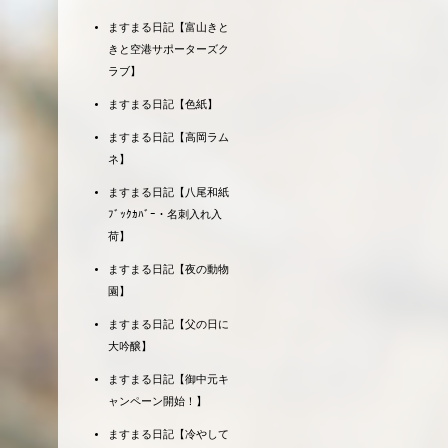
ますまる日記【富山きと
きと空港サポーターズク
ラブ】
ますまる日記【色紙】
ますまる日記【高岡ラム
ネ】
ますまる日記【八尾和紙
ﾌﾞｯｸｶﾊﾞｰ・名刺入れ入
荷】
ますまる日記【夜の動物
園】
ますまる日記【父の日に
大吟醸】
ますまる日記【御中元キ
ャンペーン開始！】
ますまる日記【冷やして