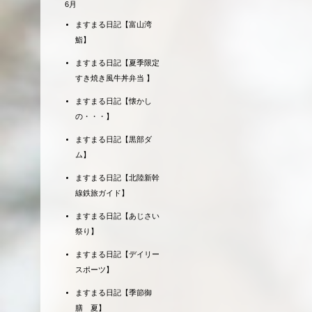
6月
ますまる日記【富山湾
鮨】
ますまる日記【夏季限定
すき焼き風牛丼弁当 】
ますまる日記【懐かし
の・・・】
ますまる日記【黒部ダ
ム】
ますまる日記【北陸新幹
線鉄旅ガイド】
ますまる日記【あじさい
祭り】
ますまる日記【デイリー
スポーツ】
ますまる日記【季節御
膳 夏】