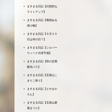
ますまる日記【幻想的な
ライトアップ】
ますまる日記【風情ある
掛け軸】
ますまる日記【９月２０
日は何の日？】
ますまる日記【シルバー
ウィーク渋滞予測】
ますまる日記【秋の定期
観光バス】
ますまる日記【五箇山こ
きりこ祭り】
ますまる日記【とやまか
ろん】
ますまる日記【五箇山麦
屋まつり】