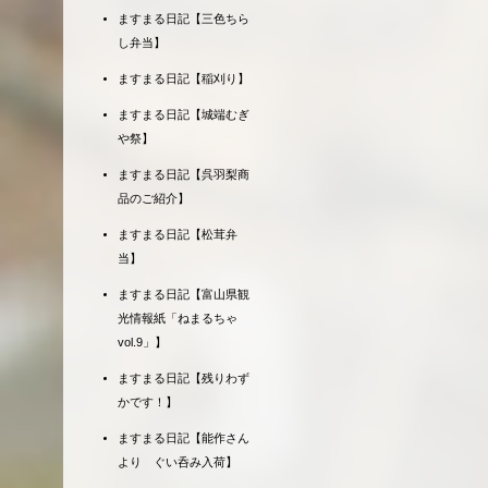
ますまる日記【三色ちら
し弁当】
ますまる日記【稲刈り】
ますまる日記【城端むぎ
や祭】
ますまる日記【呉羽梨商
品のご紹介】
ますまる日記【松茸弁
当】
ますまる日記【富山県観
光情報紙「ねまるちゃ
vol.9」】
ますまる日記【残りわず
かです！】
ますまる日記【能作さん
より ぐい呑み入荷】