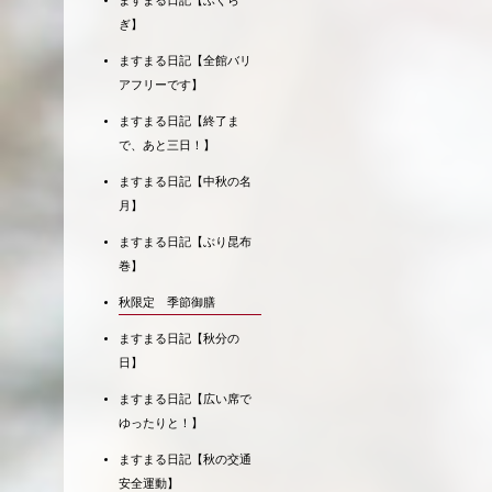
ますまる日記【ふくら
ぎ】
ますまる日記【全館バリ
アフリーです】
ますまる日記【終了ま
で、あと三日！】
ますまる日記【中秋の名
月】
ますまる日記【ぶり昆布
巻】
秋限定 季節御膳
ますまる日記【秋分の
日】
ますまる日記【広い席で
ゆったりと！】
ますまる日記【秋の交通
安全運動】