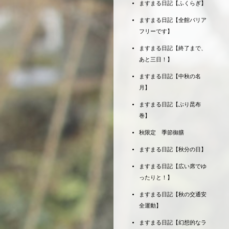
ますまる日記【ふくらぎ】
ますまる日記【全館バリア
フリーです】
ますまる日記【終了まで、
あと三日！】
ますまる日記【中秋の名
月】
ますまる日記【ぶり昆布
巻】
秋限定 季節御膳
ますまる日記【秋分の日】
ますまる日記【広い席でゆ
ったりと！】
ますまる日記【秋の交通安
全運動】
ますまる日記【幻想的なラ