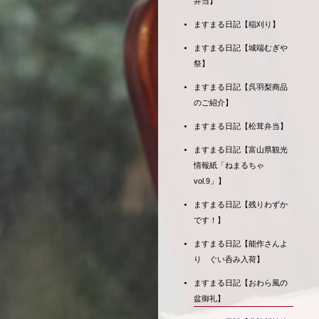
弁当】
ますまる日記【稲刈り】
ますまる日記【城端むぎや
祭】
ますまる日記【呉羽梨商品
のご紹介】
ますまる日記【松茸弁当】
ますまる日記【富山県観光
情報紙「ねまるちゃ
vol.9」】
ますまる日記【残りわずか
です！】
ますまる日記【能作さんよ
り ぐい呑み入荷】
ますまる日記【おわら風の
盆御礼】