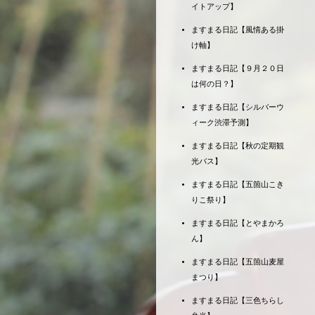
イトアップ】
ますまる日記【風情ある掛
け軸】
ますまる日記【９月２０日
は何の日？】
ますまる日記【シルバーウ
ィーク渋滞予測】
ますまる日記【秋の定期観
光バス】
ますまる日記【五箇山こき
りこ祭り】
ますまる日記【とやまかろ
ん】
ますまる日記【五箇山麦屋
まつり】
ますまる日記【三色ちらし