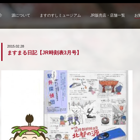
介
源について
ますのすしミュージアム
JR販売店・店舗一覧
お
2015.02.28
ますまる日記【JR時刻表3月号】