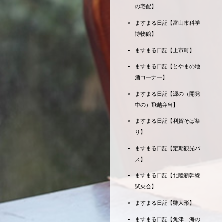
の宅配】
ますまる日記【富山市科学
博物館】
ますまる日記【上市町】
ますまる日記【とやまの地
酒コーナー】
ますまる日記【源の（開発
中の）飛越弁当】
ますまる日記【利賀そば祭
り】
ますまる日記【定期観光バ
ス】
ますまる日記【北陸新幹線
試乗会】
ますまる日記【雛人形】
ますまる日記【魚津 海の