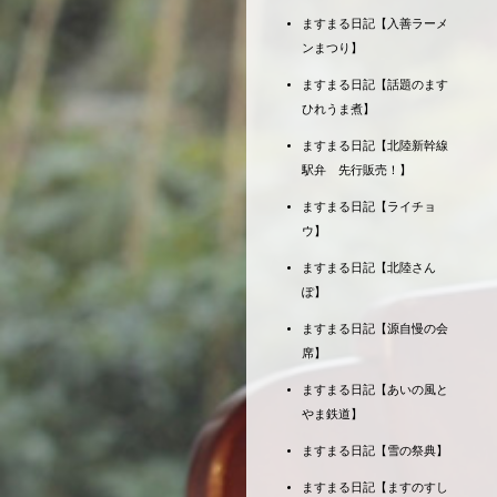
ますまる日記【入善ラーメ
ンまつり】
ますまる日記【話題のます
ひれうま煮】
ますまる日記【北陸新幹線
駅弁 先行販売！】
ますまる日記【ライチョ
ウ】
ますまる日記【北陸さん
ぽ】
ますまる日記【源自慢の会
席】
ますまる日記【あいの風と
やま鉄道】
ますまる日記【雪の祭典】
ますまる日記【ますのすし