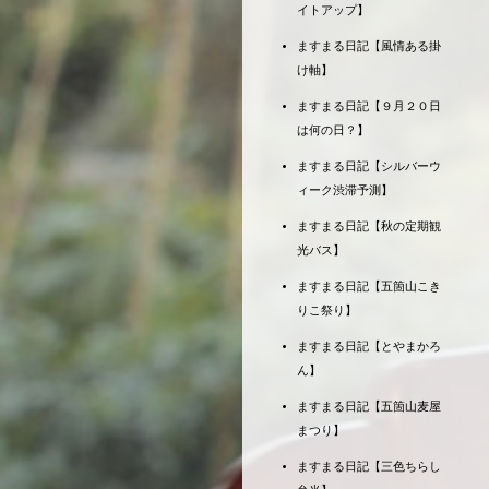
イトアップ】
ますまる日記【風情ある掛
け軸】
ますまる日記【９月２０日
は何の日？】
ますまる日記【シルバーウ
ィーク渋滞予測】
ますまる日記【秋の定期観
光バス】
ますまる日記【五箇山こき
りこ祭り】
ますまる日記【とやまかろ
ん】
ますまる日記【五箇山麦屋
まつり】
ますまる日記【三色ちらし