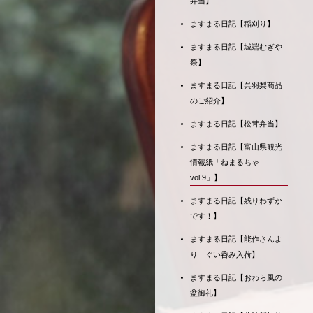
弁当】
ますまる日記【稲刈り】
ますまる日記【城端むぎや
祭】
ますまる日記【呉羽梨商品
のご紹介】
ますまる日記【松茸弁当】
ますまる日記【富山県観光
情報紙「ねまるちゃ
vol.9」】
ますまる日記【残りわずか
です！】
ますまる日記【能作さんよ
り ぐい呑み入荷】
ますまる日記【おわら風の
盆御礼】