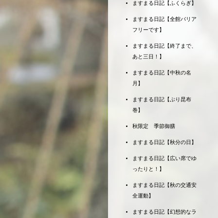
ますまる日記【ふくらぎ】
ますまる日記【全館バリア
フリーです】
ますまる日記【終了まで、
あと三日！】
ますまる日記【中秋の名
月】
ますまる日記【ぶり昆布
巻】
秋限定 季節御膳
ますまる日記【秋分の日】
ますまる日記【広い席でゆ
ったりと！】
ますまる日記【秋の交通安
全運動】
ますまる日記【幻想的なラ