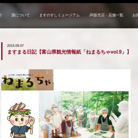
介
源について
ますのすしミュージアム
JR販売店・店舗一覧
お
2015.09.07
ますまる日記【富山県観光情報紙「ねまるちゃvol.9」】