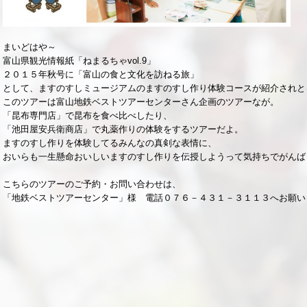
まいどはや～
富山県観光情報紙「ねまるちゃvol.9」
２０１５年秋号に「富山の食と文化を訪ねる旅」
として、ますのすしミュージアムのますのすし作り体験コースが紹介されと
このツアーは富山地鉄ベストツアーセンターさん企画のツアーなが。
「昆布専門店」で昆布を食べ比べしたり、
「池田屋安兵衛商店」で丸薬作りの体験をするツアーだよ。
ますのすし作りを体験してるみんなの真剣な表情に、
おいらも一生懸命おいしいますのすし作りを伝授しようって気持ちでがんば
こちらのツアーのご予約・お問い合わせは、
「地鉄ベストツアーセンター」様 電話０７６－４３１－３１１３へお願い