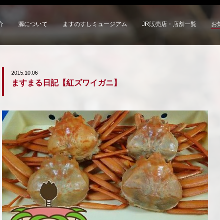
介
源について
ますのすしミュージアム
JR販売店・店舗一覧
お
2015.10.06
ますまる日記【紅ズワイガニ】