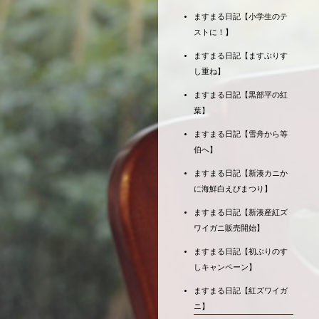
ますまる日記【小学生のテ
ストに！】
ますまる日記【ますぶりす
し重ね】
ますまる日記【黒部平の紅
葉】
ますまる日記【雪舟から等
伯へ】
ますまる日記【新湊カニか
に海鮮白えびまつり】
ますまる日記【新湊産紅ズ
ワイガニ販売開始】
ますまる日記【初ぶりのす
しキャンペーン】
ますまる日記【紅ズワイガ
ニ】