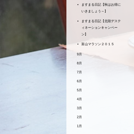
ますまる日記【秋はお得に
いきましょう～】
ますまる日記【北陸デステ
ィネーションキャンペー
ン】
富山マラソン２０１５
9月
8月
7月
6月
5月
4月
3月
2月
1月