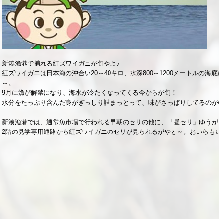
新湊漁港で捕れる紅ズワイガニが旬やよ♪
紅ズワイガニは日本海の沖合い20～40キロ、水深800～1200メートルの
～。
9月に漁が解禁になり、海水が冷たくなってくる今からが旬！
水分をたっぷり含んだ身がぎっしり詰まっとって、味がさっぱりしてるのが
新湊漁港では、通常魚市場で行われる早朝のセリの他に、「昼セリ」ゆうが
2階の見学専用通路から紅ズワイガニのセリが見られるがやと～。おいらも