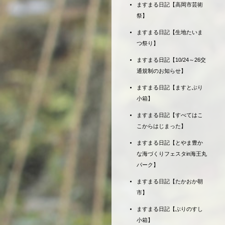
ますまる日記【高岡市芸術
祭】
ますまる日記【生地たいま
つ祭り】
ますまる日記【10/24～26交
通規制のお知らせ】
ますまる日記【ますとぶり
小箱】
ますまる日記【すべてはこ
こからはじまった】
ますまる日記【とやま豊か
な海づくりフェスタin海王丸
パーク】
ますまる日記【たかおか朝
市】
ますまる日記【ぶりのすし
小箱】