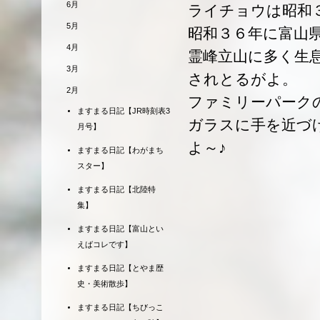
6月
ライチョウは昭和
5月
昭和３６年に富山
4月
霊峰立山に多く生
3月
されとるがよ。
2月
ファミリーパーク
ますまる日記【JR時刻表3
ガラスに手を近づ
月号】
よ～♪
ますまる日記【わがまち
スター】
ますまる日記【北陸特
集】
ますまる日記【富山とい
えばコレです】
ますまる日記【とやま歴
史・美術散歩】
ますまる日記【ちびっこ