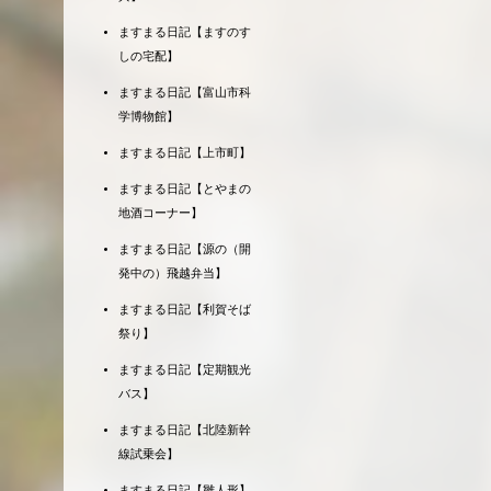
ますまる日記【ますのす
しの宅配】
ますまる日記【富山市科
学博物館】
ますまる日記【上市町】
ますまる日記【とやまの
地酒コーナー】
ますまる日記【源の（開
発中の）飛越弁当】
ますまる日記【利賀そば
祭り】
ますまる日記【定期観光
バス】
ますまる日記【北陸新幹
線試乗会】
ますまる日記【雛人形】