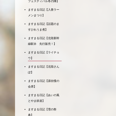
フェスティバル冬の陣】
ますまる日記【入善ラー
メンまつり】
ますまる日記【話題のま
すひれうま煮】
ますまる日記【北陸新幹
線駅弁 先行販売！】
ますまる日記【ライチョ
ウ】
ますまる日記【北陸さん
ぽ】
ますまる日記【源自慢の
会席】
ますまる日記【あいの風
とやま鉄道】
ますまる日記【雪の祭
典】