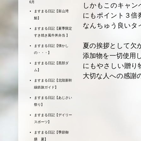
6月
しかもこのキャンペ
ますまる日記【富山湾
にもポイント３倍
鮨】
なんちゅう良いタ
ますまる日記【夏季限定
すき焼き風牛丼弁当 】
夏の挨拶として欠
ますまる日記【懐かし
の・・・】
添加物を一切使用
ますまる日記【黒部ダ
にもやさしい贈り
ム】
大切な人への感謝
ますまる日記【北陸新幹
線鉄旅ガイド】
ますまる日記【あじさい
祭り】
ますまる日記【デイリー
スポーツ】
ますまる日記【季節御
膳 夏】