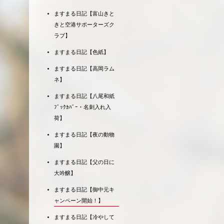
ますまる日記【富山きと
きと空港サポーターズク
ラブ】
ますまる日記【色紙】
ますまる日記【高岡ラム
ネ】
ますまる日記【八尾和紙
ﾌﾞｯｸｶﾊﾞｰ・名刺入れ入
荷】
ますまる日記【夜の動物
園】
ますまる日記【父の日に
大吟醸】
ますまる日記【御中元キ
ャンペーン開始！】
ますまる日記【冷やして