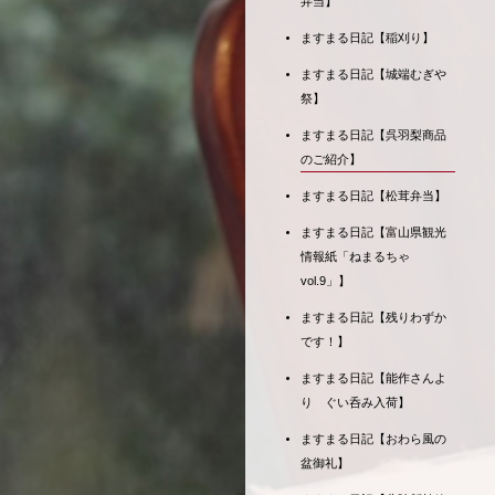
弁当】
ますまる日記【稲刈り】
ますまる日記【城端むぎや
祭】
ますまる日記【呉羽梨商品
のご紹介】
ますまる日記【松茸弁当】
ますまる日記【富山県観光
情報紙「ねまるちゃ
vol.9」】
ますまる日記【残りわずか
です！】
ますまる日記【能作さんよ
り ぐい呑み入荷】
ますまる日記【おわら風の
盆御礼】