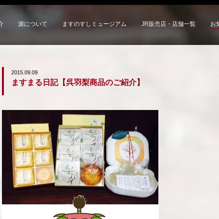
介
源について
ますのすしミュージアム
JR販売店・店舗一覧
お
2015.09.09
ますまる日記【呉羽梨商品のご紹介】