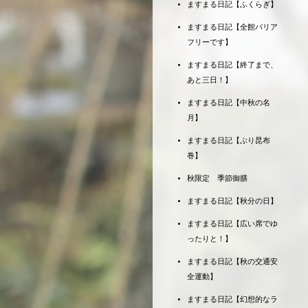
ますまる日記【ふくらぎ】
ますまる日記【全館バリア
フリーです】
ますまる日記【終了まで、
あと三日！】
ますまる日記【中秋の名
月】
ますまる日記【ぶり昆布
巻】
秋限定 季節御膳
ますまる日記【秋分の日】
ますまる日記【広い席でゆ
ったりと！】
ますまる日記【秋の交通安
全運動】
ますまる日記【幻想的なラ