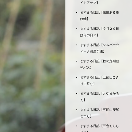
イトアップ】
ますまる日記【風情ある掛
け軸】
ますまる日記【９月２０日
は何の日？】
ますまる日記【シルバーウ
ィーク渋滞予測】
ますまる日記【秋の定期観
光バス】
ますまる日記【五箇山こき
りこ祭り】
ますまる日記【とやまかろ
ん】
ますまる日記【五箇山麦屋
まつり】
ますまる日記【三色ちらし