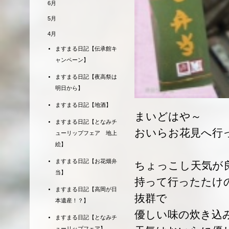
6月
5月
4月
ますまる日記【伝承館キ
ャンペーン】
ますまる日記【夜高祭は
明日から】
ますまる日記【地酒】
まいどはや～
ますまる日記【となみチ
おいらお花見へ行
ューリップフェア 地上
絵】
ますまる日記【お花畑弁
ちょっこし天気が
当】
持って行ったたけ
ますまる日記【高岡が日
抜群で
本遺産！？】
優しい味の炊き込
ますまる日記【となみチ
ューリップフェア】