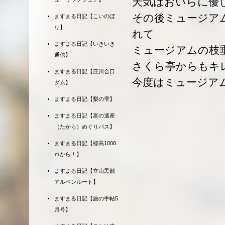
天気はおいらに優
その後ミュージア
ますまる日記【こいのぼ
り】
れて
ますまる日記【いきいき
ミュージアムの枝
通信】
さくら亭からもキ
ますまる日記【庄川合口
今度はミュージア
ダム】
ますまる日記【梨の雫】
ますまる日記【富の遺産
（たから）めぐりバス】
ますまる日記【標高1000
ｍから！】
ますまる日記【立山黒部
アルペンルート】
ますまる日記【旅の手帖5
月号】