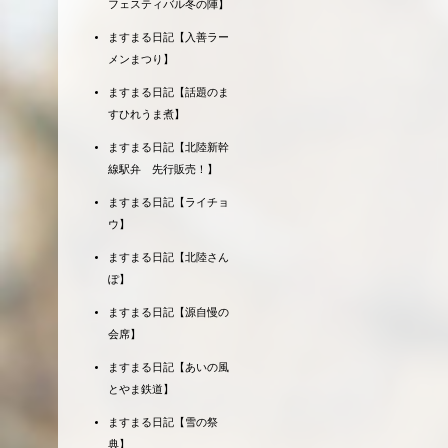
フェスティバル冬の陣】
ますまる日記【入善ラー
メンまつり】
ますまる日記【話題のま
すひれうま煮】
ますまる日記【北陸新幹
線駅弁 先行販売！】
ますまる日記【ライチョ
ウ】
ますまる日記【北陸さん
ぽ】
ますまる日記【源自慢の
会席】
ますまる日記【あいの風
とやま鉄道】
ますまる日記【雪の祭
典】