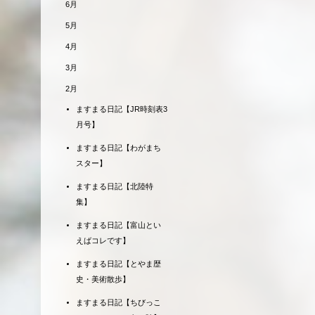
6月
5月
4月
3月
2月
ますまる日記【JR時刻表3
月号】
ますまる日記【わがまち
スター】
ますまる日記【北陸特
集】
ますまる日記【富山とい
えばコレです】
ますまる日記【とやま歴
史・美術散歩】
ますまる日記【ちびっこ