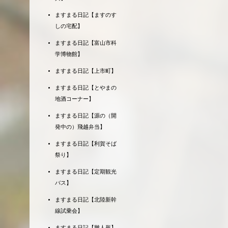
ますまる日記【ますのす
しの宅配】
ますまる日記【富山市科
学博物館】
ますまる日記【上市町】
ますまる日記【とやまの
地酒コーナー】
ますまる日記【源の（開
発中の）飛越弁当】
ますまる日記【利賀そば
祭り】
ますまる日記【定期観光
バス】
ますまる日記【北陸新幹
線試乗会】
ますまる日記【雛人形】