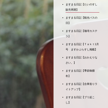
ますまる日記【たいのすし
販売再開】
ますまる日記【観光バスの
日】
ますまる日記【珈琲カステ
ラ】
ますまる日記【Ｔａｋｔ1月
号 ますかぶらすし掲載】
ますまる日記【おかえりな
さい。】
ますまる日記【季節御膳
冬】
ますまる日記【合掌造りラ
イトアップ】
ますまる日記【ブリ起こ
し】