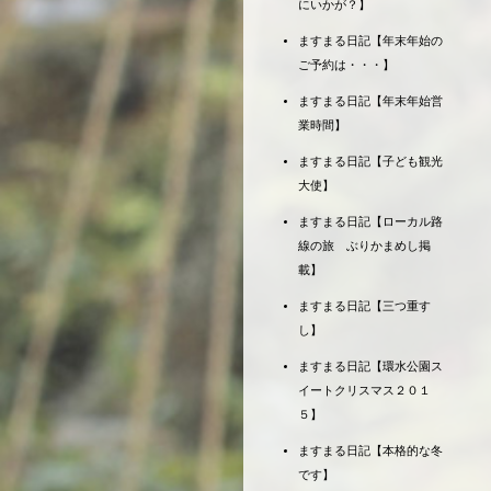
にいかが？】
ますまる日記【年末年始の
ご予約は・・・】
ますまる日記【年末年始営
業時間】
ますまる日記【子ども観光
大使】
ますまる日記【ローカル路
線の旅 ぶりかまめし掲
載】
ますまる日記【三つ重す
し】
ますまる日記【環水公園ス
イートクリスマス２０１
５】
ますまる日記【本格的な冬
です】