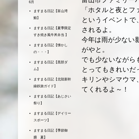
6月
「ホタルと夜とフ
ますまる日記【富山湾
鮨】
というイベントで
されるよ。
ますまる日記【夏季限定
すき焼き風牛丼弁当 】
今年は雨が少ない
ますまる日記【懐かし
がやと。
の・・・】
でも少ないながら
ますまる日記【黒部ダ
とってもきれいだ
ム】
キリンやシマウマ
ますまる日記【北陸新幹
線鉄旅ガイド】
てくれるよ～！
ますまる日記【あじさい
祭り】
ますまる日記【デイリー
スポーツ】
ますまる日記【季節御
膳 夏】