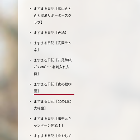
ますまる日記【富山きと
きと空港サポーターズク
ラブ】
ますまる日記【色紙】
ますまる日記【高岡ラム
ネ】
ますまる日記【八尾和紙
ﾌﾞｯｸｶﾊﾞｰ・名刺入れ入
荷】
ますまる日記【夜の動物
園】
ますまる日記【父の日に
大吟醸】
ますまる日記【御中元キ
ャンペーン開始！】
ますまる日記【冷やして