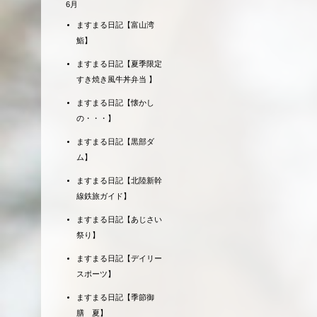
6月
ますまる日記【富山湾
鮨】
ますまる日記【夏季限定
すき焼き風牛丼弁当 】
ますまる日記【懐かし
の・・・】
ますまる日記【黒部ダ
ム】
ますまる日記【北陸新幹
線鉄旅ガイド】
ますまる日記【あじさい
祭り】
ますまる日記【デイリー
スポーツ】
ますまる日記【季節御
膳 夏】