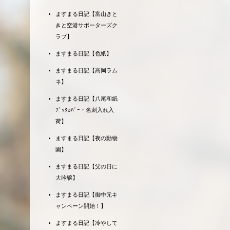
ますまる日記【富山きと
きと空港サポーターズク
ラブ】
ますまる日記【色紙】
ますまる日記【高岡ラム
ネ】
ますまる日記【八尾和紙
ﾌﾞｯｸｶﾊﾞｰ・名刺入れ入
荷】
ますまる日記【夜の動物
園】
ますまる日記【父の日に
大吟醸】
ますまる日記【御中元キ
ャンペーン開始！】
ますまる日記【冷やして