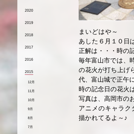
2020
2019
まいどはや～
2018
あした６月１０日
2017
正解は・・・時の
毎年富山市では、
2016
の花火が打ち上げ
2015
代、富山城で正午
12月
時の記念日の花火
11月
写真は、高岡市の
10月
アニメのキャラク
9月
描かれてるよ～♪
8月
7月