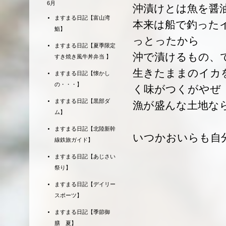
6月
沖漬けとは魚を醤
ますまる日記【富山湾
本来は船で釣った
鮨】
っとったから
ますまる日記【夏季限定
沖で漬けるもの、
すき焼き風牛丼弁当 】
生きたままのイカ
ますまる日記【懐かし
の・・・】
く味がつくがやぜ
ますまる日記【黒部ダ
漁が盛んな土地な
ム】
ますまる日記【北陸新幹
いつかおいらも自
線鉄旅ガイド】
ますまる日記【あじさい
祭り】
ますまる日記【デイリー
スポーツ】
ますまる日記【季節御
膳 夏】