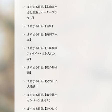
ますまる日記【富山きと
きと空港サポーターズク
ラブ】
ますまる日記【色紙】
ますまる日記【高岡ラム
ネ】
ますまる日記【八尾和紙
ﾌﾞｯｸｶﾊﾞｰ・名刺入れ入
荷】
ますまる日記【夜の動物
園】
ますまる日記【父の日に
大吟醸】
ますまる日記【御中元キ
ャンペーン開始！】
ますまる日記【冷やして