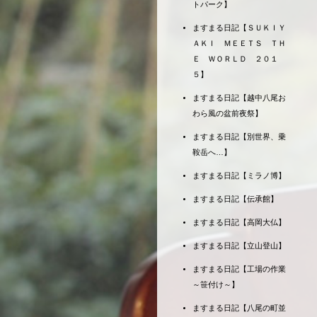
トパーク】
ますまる日記【ＳＵＫＩＹ
ＡＫＩ ＭＥＥＴＳ ＴＨ
Ｅ ＷＯＲＬＤ ２０１
５】
ますまる日記【越中八尾お
わら風の盆前夜祭】
ますまる日記【別世界、乗
鞍岳へ…】
ますまる日記【ミラノ博】
ますまる日記【伝承館】
ますまる日記【高岡大仏】
ますまる日記【立山登山】
ますまる日記【工場の作業
～笹付け～】
ますまる日記【八尾の町並