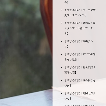
み】
ますまる日記【ジュニア防
災フェスティバル】
ますまる日記【夏休み！親
子クルマふれあいフェス
タ】
ますまる日記【富山まつ
り】
ますまる日記【マツコの知
らない世界】
ますまる日記【利長伝説２
賢者の石】
ますまる日記【道の駅うな
づき】
ますまる日記【高岡七夕ま
つり】