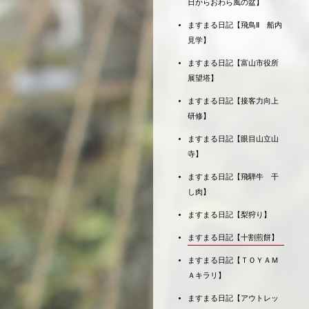
日からおわら風の盆】
ますまる日記【飛鳥Ⅱ 船内
見学】
ますまる日記【富山市役所
展望塔】
ますまる日記【接客力向上
研修】
ますまる日記【眼目山立山
寺】
ますまる日記【飛騨牛 干
し肉】
ますまる日記【梨狩り】
ますまる日記【十割煎餅】
ますまる日記【ＴＯＹＡＭ
Ａキラリ】
ますまる日記【アウトレッ