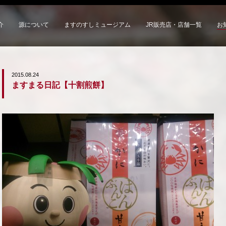
介
源について
ますのすしミュージアム
JR販売店・店舗一覧
お
2015.08.24
ますまる日記【十割煎餅】