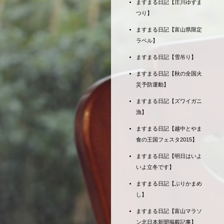
ますまる日記【庄川ゆずま
つり】
ますまる日記【富山県限定
ラベル】
ますまる日記【雪吊り】
ますまる日記【秋の全国火
災予防運動】
ますまる日記【ズワイガニ
漁】
ますまる日記【越中とやま
食の王国フェスタ2015】
ますまる日記【明日はいよ
いよ立冬です】
ますまる日記【ぶりかまめ
し】
ますまる日記【富山マラソ
ン北日本新聞掲載記事】