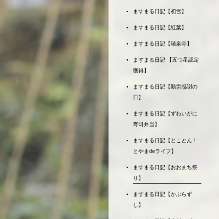
ますまる日記【初雪】
ますまる日記【紅葉】
ますまる日記【瑞泉寺】
ますまる日記 【五つ星認定
獲得】
ますまる日記【勤労感謝の
日】
ますまる日記【ずわいがに
寿司弁当】
ますまる日記【とことん！
とやまdeライフ】
ますまる日記【おおまち祭
り】
ますまる日記【かぶらず
し】