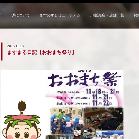
介
源について
ますのすしミュージアム
JR販売店・店舗一覧
お
2015.11.18
ますまる日記【おおまち祭り】