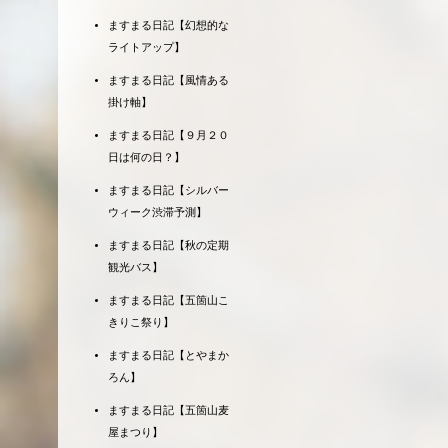
ますまる日記【幻想的な
ライトアップ】
ますまる日記【風情ある
掛け軸】
ますまる日記【９月２０
日は何の日？】
ますまる日記【シルバー
ウィーク渋滞予測】
ますまる日記【秋の定期
観光バス】
ますまる日記【五箇山こ
きりこ祭り】
ますまる日記【とやまか
ろん】
ますまる日記【五箇山麦
屋まつり】