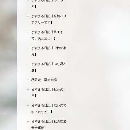
ますまる日記【ふくら
ぎ】
ますまる日記【全館バリ
アフリーです】
ますまる日記【終了ま
で、あと三日！】
ますまる日記【中秋の名
月】
ますまる日記【ぶり昆布
巻】
秋限定 季節御膳
ますまる日記【秋分の
日】
ますまる日記【広い席で
ゆったりと！】
ますまる日記【秋の交通
安全運動】