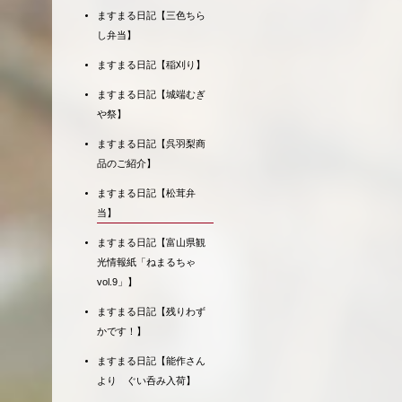
ますまる日記【三色ちら
し弁当】
ますまる日記【稲刈り】
ますまる日記【城端むぎ
や祭】
ますまる日記【呉羽梨商
品のご紹介】
ますまる日記【松茸弁
当】
ますまる日記【富山県観
光情報紙「ねまるちゃ
vol.9」】
ますまる日記【残りわず
かです！】
ますまる日記【能作さん
より ぐい呑み入荷】