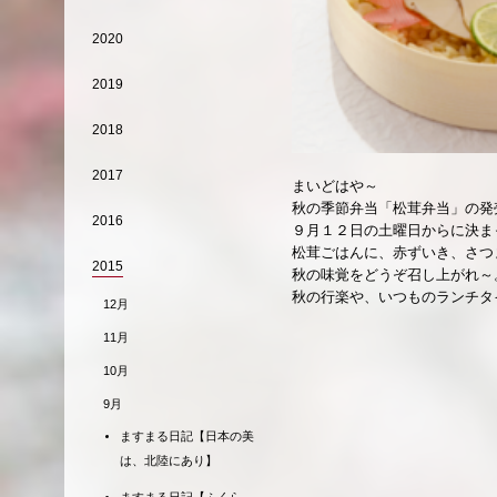
2020
2019
2018
2017
まいどはや～
秋の季節弁当「松茸弁当」の発
2016
９月１２日の土曜日からに決ま
松茸ごはんに、赤ずいき、さつ
2015
秋の味覚をどうぞ召し上がれ～
秋の行楽や、いつものランチタ
12月
11月
10月
9月
ますまる日記【日本の美
は、北陸にあり】