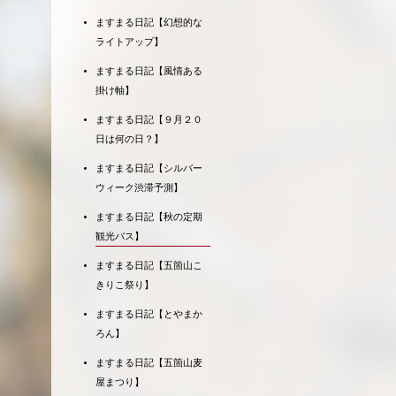
ますまる日記【幻想的な
ライトアップ】
ますまる日記【風情ある
掛け軸】
ますまる日記【９月２０
日は何の日？】
ますまる日記【シルバー
ウィーク渋滞予測】
ますまる日記【秋の定期
観光バス】
ますまる日記【五箇山こ
きりこ祭り】
ますまる日記【とやまか
ろん】
ますまる日記【五箇山麦
屋まつり】