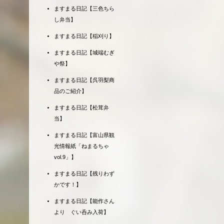
ますまる日記【三色ちら
し弁当】
ますまる日記【稲刈り】
ますまる日記【城端むぎ
や祭】
ますまる日記【呉羽梨商
品のご紹介】
ますまる日記【松茸弁
当】
ますまる日記【富山県観
光情報紙「ねまるちゃ
vol.9」】
ますまる日記【残りわず
かです！】
ますまる日記【能作さん
より ぐい呑み入荷】