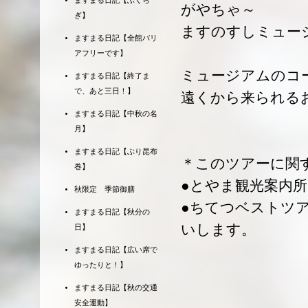
ますまる日記【ふくら
がやちゃ～
ぎ】
ますのすしミュー
ますまる日記【全館バリ
アフリーです】
ミュージアムのコ
ますまる日記【終了ま
で、あと三日！】
遠くから来られる
ますまる日記【中秋の名
月】
ますまる日記【ぶり昆布
＊このツアーに関
巻】
●とやま観光案内所 Ｔ
秋限定 季節御膳
●ちてつベストツアー
ますまる日記【秋分の
いします。
日】
ますまる日記【広い席で
ゆったりと！】
ますまる日記【秋の交通
安全運動】