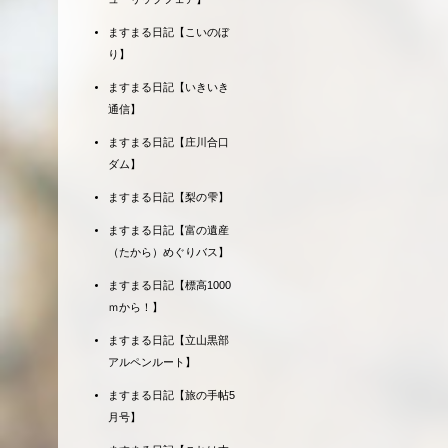
ますまる日記【こいのぼ
り】
ますまる日記【いきいき
通信】
ますまる日記【庄川合口
ダム】
ますまる日記【梨の雫】
ますまる日記【富の遺産
（たから）めぐりバス】
ますまる日記【標高1000
ｍから！】
ますまる日記【立山黒部
アルペンルート】
ますまる日記【旅の手帖5
月号】