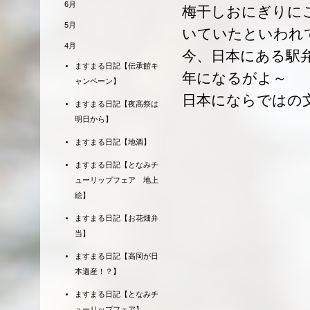
6月
梅干しおにぎりに
5月
いていたといわれ
4月
今、日本にある駅
ますまる日記【伝承館キ
年になるがよ～
ャンペーン】
日本にならではの
ますまる日記【夜高祭は
明日から】
ますまる日記【地酒】
ますまる日記【となみチ
ューリップフェア 地上
絵】
ますまる日記【お花畑弁
当】
ますまる日記【高岡が日
本遺産！？】
ますまる日記【となみチ
ューリップフェア】