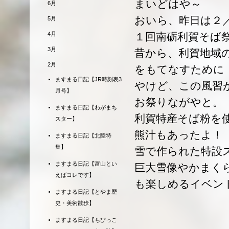
まいどはや～
6月
おいら、昨日は２
5月
4月
１回南砺利賀そば
3月
昔から、利賀地域
2月
をもてなすために
ますまる日記【JR時刻表3
やけど、この風習
月号】
お祭りながやと。
ますまる日記【わがまち
利賀特産そば粉を
スター】
熊汁もあったよ！
ますまる日記【北陸特
集】
雪で作られた特設
ますまる日記【富山とい
巨大雪像やかまく
えばコレです】
も楽しめるイベン
ますまる日記【とやま歴
史・美術散歩】
ますまる日記【ちびっこ