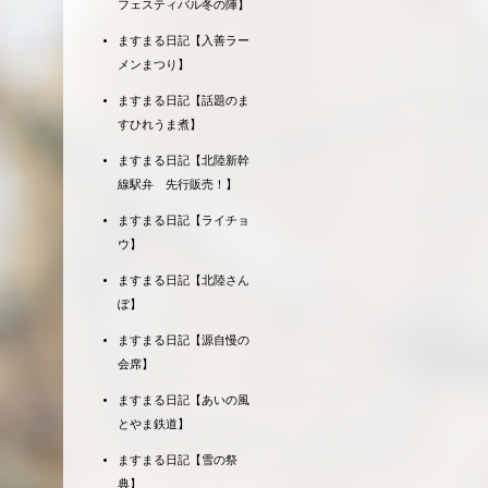
フェスティバル冬の陣】
ますまる日記【入善ラー
メンまつり】
ますまる日記【話題のま
すひれうま煮】
ますまる日記【北陸新幹
線駅弁 先行販売！】
ますまる日記【ライチョ
ウ】
ますまる日記【北陸さん
ぽ】
ますまる日記【源自慢の
会席】
ますまる日記【あいの風
とやま鉄道】
ますまる日記【雪の祭
典】