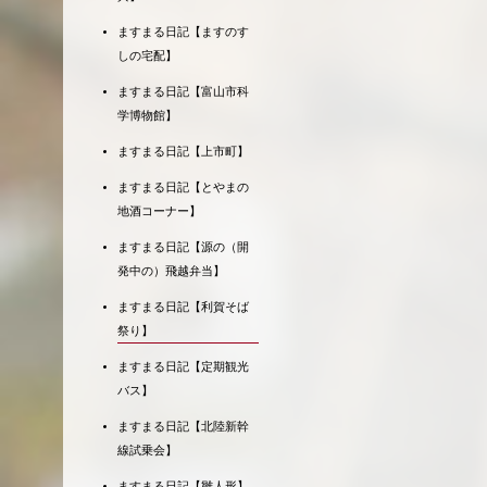
ますまる日記【ますのす
しの宅配】
ますまる日記【富山市科
学博物館】
ますまる日記【上市町】
ますまる日記【とやまの
地酒コーナー】
ますまる日記【源の（開
発中の）飛越弁当】
ますまる日記【利賀そば
祭り】
ますまる日記【定期観光
バス】
ますまる日記【北陸新幹
線試乗会】
ますまる日記【雛人形】