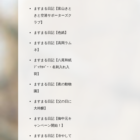
ますまる日記【富山きと
きと空港サポーターズク
ラブ】
ますまる日記【色紙】
ますまる日記【高岡ラム
ネ】
ますまる日記【八尾和紙
ﾌﾞｯｸｶﾊﾞｰ・名刺入れ入
荷】
ますまる日記【夜の動物
園】
ますまる日記【父の日に
大吟醸】
ますまる日記【御中元キ
ャンペーン開始！】
ますまる日記【冷やして