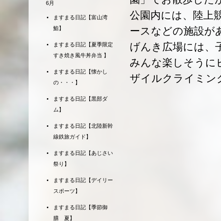
6月
公園内には、陸上
ますまる日記【富山湾
ースなどの施設が
鮨】
げんき広場には、
ますまる日記【夏季限定
すき焼き風牛丼弁当 】
みんな楽しそうに
ますまる日記【懐かし
ザイルクライミン
の・・・】
ますまる日記【黒部ダ
ム】
ますまる日記【北陸新幹
線鉄旅ガイド】
ますまる日記【あじさい
祭り】
ますまる日記【デイリー
スポーツ】
ますまる日記【季節御
膳 夏】