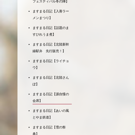
フェスティバル冬の陣】
ますまる日記【入善ラー
メンまつり】
ますまる日記【話題のま
すひれうま煮】
ますまる日記【北陸新幹
線駅弁 先行販売！】
ますまる日記【ライチョ
ウ】
ますまる日記【北陸さん
ぽ】
ますまる日記【源自慢の
会席】
ますまる日記【あいの風
とやま鉄道】
ますまる日記【雪の祭
典】