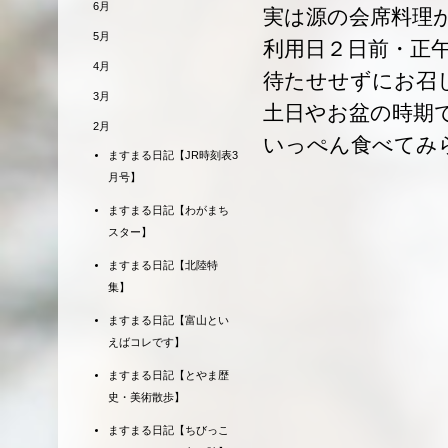
6月
実は源の会席料理
5月
利用日２日前・正
4月
待たせせずにお召
3月
土日やお盆の時期
2月
いっぺん食べてみ
ますまる日記【JR時刻表3
月号】
ますまる日記【わがまち
スター】
ますまる日記【北陸特
集】
ますまる日記【富山とい
えばコレです】
ますまる日記【とやま歴
史・美術散歩】
ますまる日記【ちびっこ