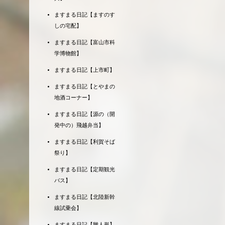
ますまる日記【ますのす
しの宅配】
ますまる日記【富山市科
学博物館】
ますまる日記【上市町】
ますまる日記【とやまの
地酒コーナー】
ますまる日記【源の（開
発中の）飛越弁当】
ますまる日記【利賀そば
祭り】
ますまる日記【定期観光
バス】
ますまる日記【北陸新幹
線試乗会】
ますまる日記【雛人形】