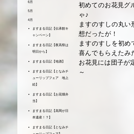
6月
初めてのお花見グ
5月
ゃ♪
4月
ますのすしの丸い
ますまる日記【伝承館キ
想だったが！
ャンペーン】
ますのすしを初め
ますまる日記【夜高祭は
喜んでもらえたみ
明日から】
お花見には団子が
ますまる日記【地酒】
～
ますまる日記【となみチ
ューリップフェア 地上
絵】
ますまる日記【お花畑弁
当】
ますまる日記【高岡が日
本遺産！？】
ますまる日記【となみチ
ューリップフェア】