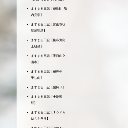
ますまる日記【飛鳥Ⅱ 船
内見学】
ますまる日記【富山市役
所展望塔】
ますまる日記【接客力向
上研修】
ますまる日記【眼目山立
山寺】
ますまる日記【飛騨牛
干し肉】
ますまる日記【梨狩り】
ますまる日記【十割煎
餅】
ますまる日記【ＴＯＹＡ
ＭＡキラリ】