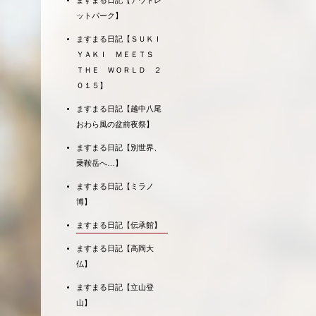
ますまる日記【アウトレ
ットパーク】
ますまる日記【ＳＵＫＩ
ＹＡＫＩ ＭＥＥＴＳ
ＴＨＥ ＷＯＲＬＤ ２
０１５】
ますまる日記【越中八尾
おわら風の盆前夜祭】
ますまる日記【別世界、
乗鞍岳へ…】
ますまる日記【ミラノ
博】
ますまる日記【伝承館】
ますまる日記【高岡大
仏】
ますまる日記【立山登
山】