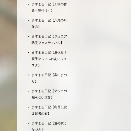
ますまる日記【工場の作
業～笹付け～】
ますまる日記【八尾の町
並み】
ますまる日記【ジュニア
防災フェスティバル】
ますまる日記【夏休み！
親子クルマふれあいフェ
スタ】
ますまる日記【富山まつ
り】
ますまる日記【マツコの
知らない世界】
ますまる日記【利長伝説
２賢者の石】
ますまる日記【道の駅う
なづき】