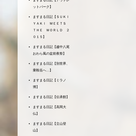
ますまる日記【アウトレ
ットパーク】
ますまる日記【ＳＵＫＩ
ＹＡＫＩ ＭＥＥＴＳ
ＴＨＥ ＷＯＲＬＤ ２
０１５】
ますまる日記【越中八尾
おわら風の盆前夜祭】
ますまる日記【別世界、
乗鞍岳へ…】
ますまる日記【ミラノ
博】
ますまる日記【伝承館】
ますまる日記【高岡大
仏】
ますまる日記【立山登
山】