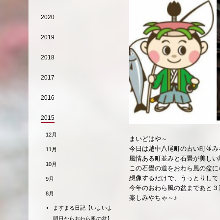
2020
2019
2018
2017
2016
2015
12月
まいどはや～
今日は越中八尾町の古い町並み
11月
風情ある町並みと石畳が美しい
10月
この石畳の道をおわら風の盆に
想像するだけで、うっとりして
9月
今年のおわら風の盆まであと３
8月
楽しみやちゃ～♪
ますまる日記【いよいよ
明日からおわら風の盆】