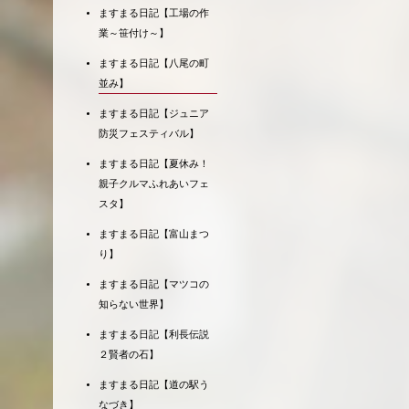
ますまる日記【工場の作
業～笹付け～】
ますまる日記【八尾の町
並み】
ますまる日記【ジュニア
防災フェスティバル】
ますまる日記【夏休み！
親子クルマふれあいフェ
スタ】
ますまる日記【富山まつ
り】
ますまる日記【マツコの
知らない世界】
ますまる日記【利長伝説
２賢者の石】
ますまる日記【道の駅う
なづき】