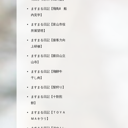
ますまる日記【飛鳥Ⅱ 船
内見学】
ますまる日記【富山市役
所展望塔】
ますまる日記【接客力向
上研修】
ますまる日記【眼目山立
山寺】
ますまる日記【飛騨牛
干し肉】
ますまる日記【梨狩り】
ますまる日記【十割煎
餅】
ますまる日記【ＴＯＹＡ
ＭＡキラリ】