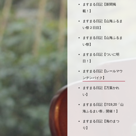
ますまる日記【新聞掲
載！】
ますまる日記【山海ふるま
い祭２日目】
ますまる日記【山海ふるま
い祭】
ますまる日記【ついに明
日！】
ますまる日記【レールマウ
ンテンバイク】
ますまる日記【万葉かれ
い】
ますまる日記【7/19,20「山
海ふるまい祭」開催！】
ますまる日記【海のまつ
り】