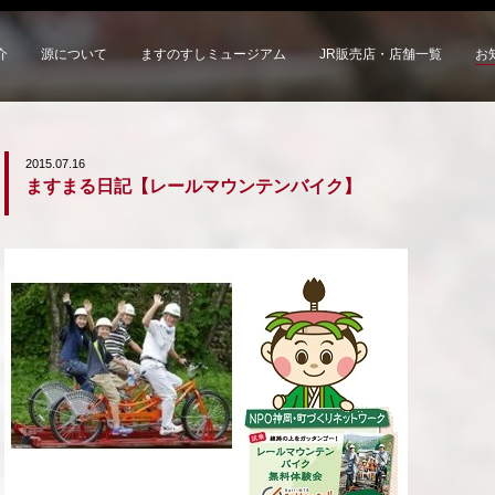
介
源について
ますのすしミュージアム
JR販売店・店舗一覧
お
2015.07.16
ますまる日記【レールマウンテンバイク】