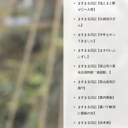
ますまる日記【塩とまと酢
ゼリー入荷】
ますまる日記【久婦須川ダ
ム】
ますまる日記【今年もやっ
てきました】
ますまる日記【ますのいぶ
しずし】
ますまる日記【富山市八尾
化石資料館「海韻館」】
ますまる日記【富山改良計
画!?】
ますまる日記【案内看板】
ますまる日記【夏バテ解消
に紫蘇の水】
ますまる日記【伏木港】