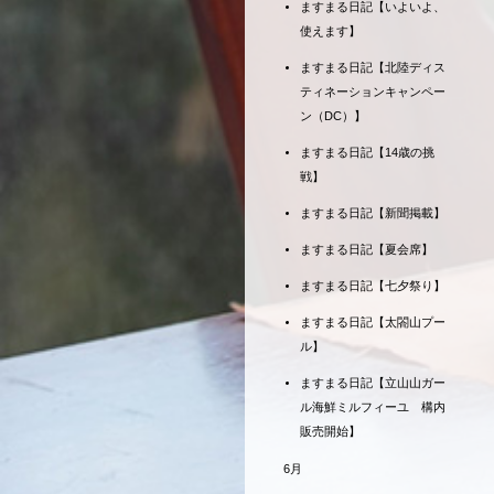
ますまる日記【いよいよ、
使えます】
ますまる日記【北陸ディス
ティネーションキャンペー
ン（DC）】
ますまる日記【14歳の挑
戦】
ますまる日記【新聞掲載】
ますまる日記【夏会席】
ますまる日記【七夕祭り】
ますまる日記【太閤山プー
ル】
ますまる日記【立山山ガー
ル海鮮ミルフィーユ 構内
販売開始】
6月