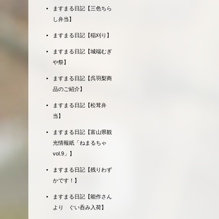
ますまる日記【三色ちら
し弁当】
ますまる日記【稲刈り】
ますまる日記【城端むぎ
や祭】
ますまる日記【呉羽梨商
品のご紹介】
ますまる日記【松茸弁
当】
ますまる日記【富山県観
光情報紙「ねまるちゃ
vol.9」】
ますまる日記【残りわず
かです！】
ますまる日記【能作さん
より ぐい呑み入荷】