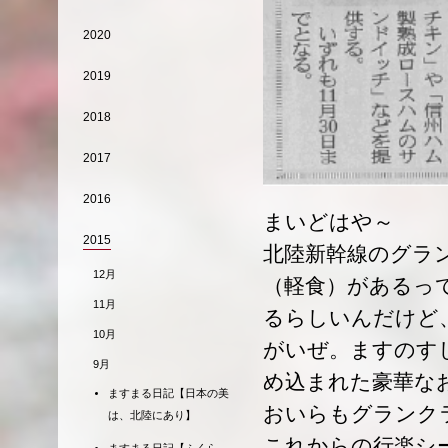
2020
2019
2018
2017
2016
まいどはや～
2015
北陸新幹線のグラ
12月
（軽食）があるっ
11月
るらしいんだけど、
10月
がいぜ。ますのす
9月
め込まれた豪華な
ますまる日記【日本の美
おいらもグランク
は、北陸にあり】
これからの行楽シ