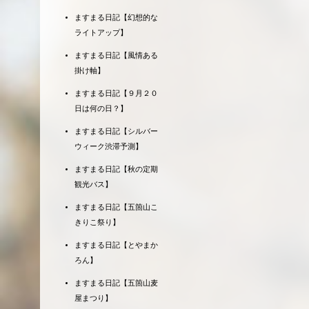
ますまる日記【幻想的な
ライトアップ】
ますまる日記【風情ある
掛け軸】
ますまる日記【９月２０
日は何の日？】
ますまる日記【シルバー
ウィーク渋滞予測】
ますまる日記【秋の定期
観光バス】
ますまる日記【五箇山こ
きりこ祭り】
ますまる日記【とやまか
ろん】
ますまる日記【五箇山麦
屋まつり】